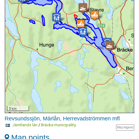
5 km
Revsundssjön, Märlån, Herrevadströmmen mfl
Jämtlands län
/
Bräcke municipality
.
Map legend
Map points