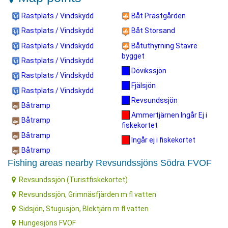
Rastplats / Vindskydd
Båt Prästgården
Rastplats / Vindskydd
Båt Storsand
Rastplats / Vindskydd
Båtuthyrning Stavre
bygget
Rastplats / Vindskydd
Dövikssjön
Rastplats / Vindskydd
Fjälsjön
Rastplats / Vindskydd
Revsundssjön
Båtramp
Ammertjärnen Ingår Ej i
Båtramp
fiskekortet
Båtramp
Ingår ej i fiskekortet
Båtramp
Fishing areas nearby Revsundssjöns Södra FVOF
Revsundssjön (Turistfiskekortet)
Revsundssjön, Grimnäsfjärden m fl vatten
Sidsjön, Stugusjön, Blektjärn m fl vatten
Hungesjöns FVOF