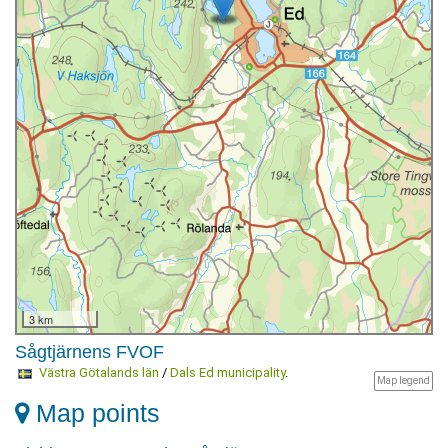
3 km
Sågtjärnens FVOF
Västra Götalands län
/
Dals Ed municipality
.
Map legend
Map points