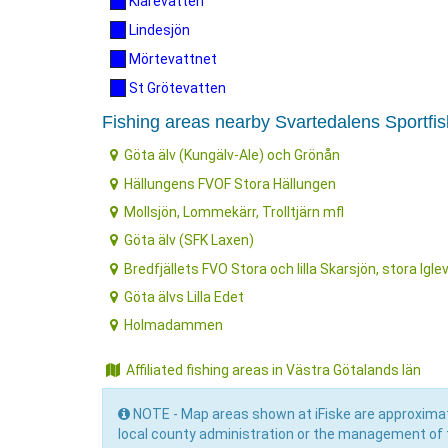
Klarevatten
Lindesjön
Mörtevattnet
St Grötevatten
Fishing areas nearby Svartedalens Sportfi
Göta älv (Kungälv-Ale) och Grönån
Hällungens FVOF Stora Hällungen
Mollsjön, Lommekärr, Trolltjärn mfl
Göta älv (SFK Laxen)
Bredfjällets FVO Stora och lilla Skarsjön, stora Ig
Göta älvs Lilla Edet
Holmadammen
Affiliated fishing areas in Västra Götalands län
NOTE - Map areas shown at iFiske are approximat
local county administration or the management of t