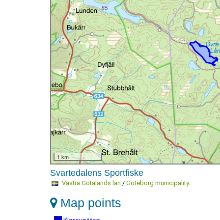
1 km
Svartedalens Sportfiske
Västra Götalands län
/
Göteborg municipality
.
Map points