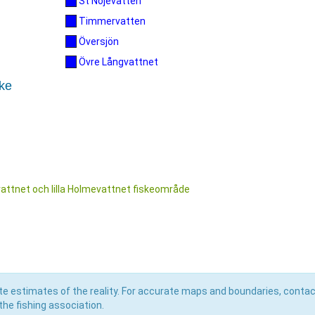
St Nöjevatten
Timmervatten
Översjön
Övre Långvattnet
ske
levattnet och lilla Holmevattnet fiskeområde
e estimates of the reality. For accurate maps and boundaries, contac
he fishing association.