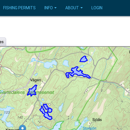
FISHING PERMITS
INFO
ABOUT
LOGIN
es