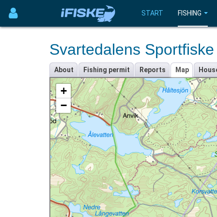
START
FISHING
Svartedalens Sportfiske
About
Fishing permit
Reports
Map
Hous
+
−