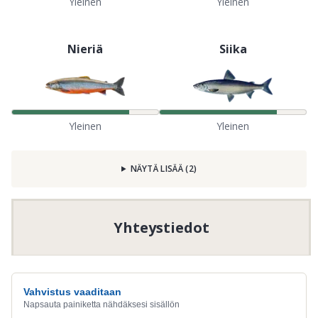
Yleinen
Yleinen
Nieriä
Siika
Yleinen
Yleinen
NÄYTÄ LISÄÄ
(
2
)
Yhteystiedot
Vahvistus vaaditaan
Napsauta painiketta nähdäksesi sisällön