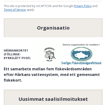
This site is protected by reCAPTCHA and the Google
Privacy Policy
and
Terms of Service
apply.
Organisaatio
HÅRKANKORTET
(FÖLLINGE-
KYRKSLÄTT FVOF)
Ett samarbete mellan fem fiskevårdsområden
efter Hårkans vattensystem, med ett gemensamt
fiskekort.
Ingående fiskevårdsområden är:
Valsjöns FVO
,
Föllinge Kyrkslätt FVO
,
Sandviksjön Edsforsens FVO
,
Uusimmat saalisilmoitukset
Nedre Hårkans FVO
och
Litsbygdens FVO
.