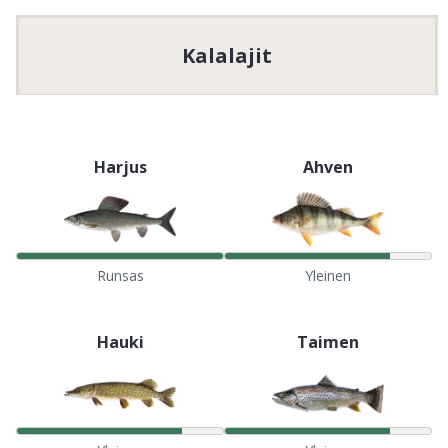
Kalalajit
Harjus
Ahven
Runsas
Yleinen
Hauki
Taimen