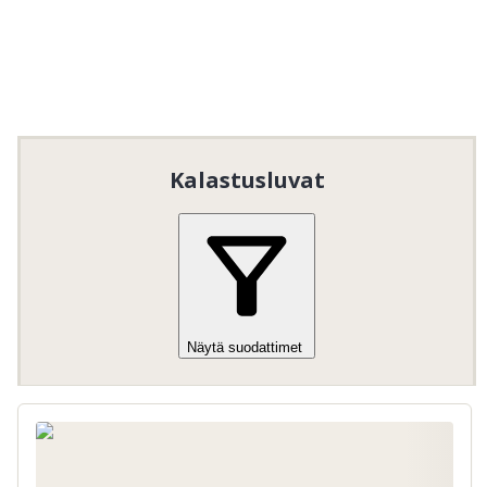
Nedladdningsbar information om
Hårkankortet
.
Information om vattenföringen i Hårkans
Vattensystem, välj Indalsälven
.
Alueella on yksi tai useampi pyydä ja päästä -
Kalastusluvat
kalastusalue, eli kalat lasketaan varovasti takaisin
veteen elävänä.
Hårkankortet (Föllinge-Kyrkslätt FVOF)
 tarjoaa 
ilmaista kalastusta lapsille ja nuorille. Lue ja 
noudata alueella voimassa olevia yleisiä 
kalastussääntöjä.

Erityisesti lapsia ja nuoria koskevat säännöt:
Näytä suodattimet
Ilmainen kalastus lapsille ja nuorille
17
ikävuoteen asti.
Voimassa vain tietyissä vesissä tai tietyissä
paikoissa, katso kalastussäännöt /
kommentti