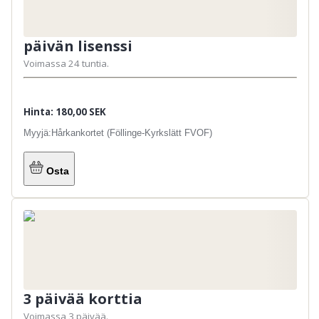
päivän lisenssi
Voimassa 24 tuntia.
Hinta: 180,00 SEK
Myyjä:
Hårkankortet (Föllinge-Kyrkslätt FVOF)
Osta
3 päivää korttia
Voimassa 3 päivää.