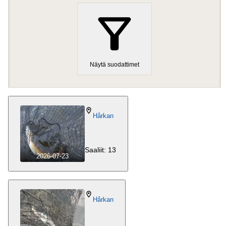
OBS! Kortet avser fiske endast i Hårkans
vattensystem och ej i övriga vatten tillhörande
ovanstående fiskevårdsområden
.
Fiskekortet är en utveckling av det tidigare
kanotfiskekortet.
Näytä suodattimet
Organisaation numero
:
202100-2452*
Hårkan
Saaliit: 13
2026-07-23
Hårkan