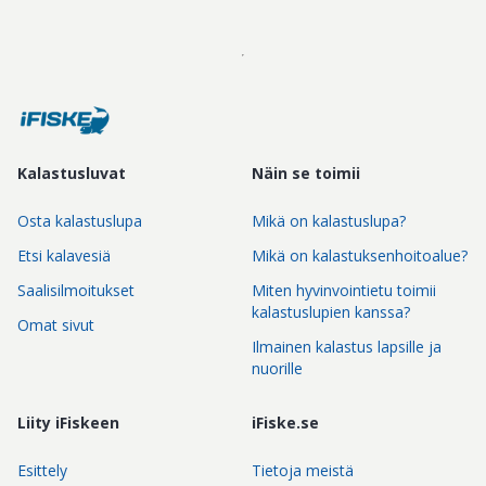
Kalastusluvat
Näin se toimii
Osta kalastuslupa
Mikä on kalastuslupa?
Etsi kalavesiä
Mikä on kalastuksenhoitoalue?
Saalisilmoitukset
Miten hyvinvointietu toimii
kalastuslupien kanssa?
Omat sivut
Ilmainen kalastus lapsille ja
nuorille
Liity iFiskeen
iFiske.se
Esittely
Tietoja meistä