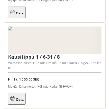
Myyjä:
Hårkankortet (Föllinge-Kyrkslätt FVOF)
Osta
Kausilippu 1 / 6-31 / 8
Voimassa oleva 1. kesäkuuta klo 02.00 alkaen 1. syyskuuta klo
01.59
Hinta: 1 500,00 SEK
Myyjä:
Hårkankortet (Föllinge-Kyrkslätt FVOF)
Osta