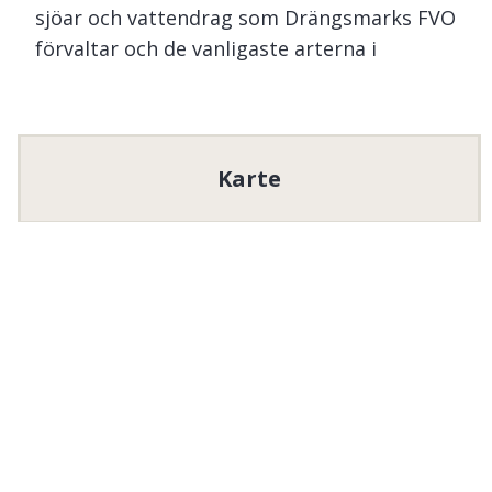
sjöar och vattendrag som Drängsmarks FVO
förvaltar och de vanligaste arterna i
respektive vatten:
Ostträsket
190 ha. Här finns gädda, abborre, mört.
Karte
Kvarnbäcken
Öring, amerikansk bäckröding.
Stormarksselet
8 ha. Här finns abborre, gädda, mört,
braxen samt regnbåge.
Dammen-Kvarnbäcken
Inplanterad regnbåge.
Regnbåge planteras i dammen i