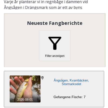
Varje år planterar vi in regnbåge i dammen vid
Ångsågen i Drängsmark som är ett av byns
knytpunkter under sommaren.
Neueste Fangberichte
Organisationsnummer
:
802426-8594
Filter anzeigen
Ångsågen, Kvarnbäcken,
Stormarkselet
Gefangene Fische: 7
2026-08-01