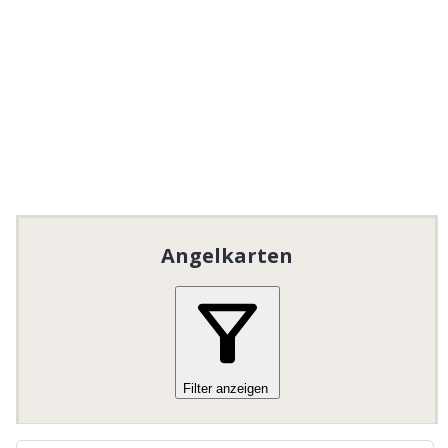
Kvarnbäcken vid den gamla Ångsågen i
Drängsmark. Här är fisket lättillgängligt och
du har goda chanser till fångst, särskilt vid
fiskepremiären.
Fiskepremiären är alltid på lördagen innan
midsommar.
Fiskekort finns även att köpa på
Turistbyrån i Skellefteå eller hos lokala
återförsäljare inom området.
Angelkarten
Dieses Gebiet enthält ein oder mehrere „Put and
Take“-Angelgewässer.
Filter anzeigen