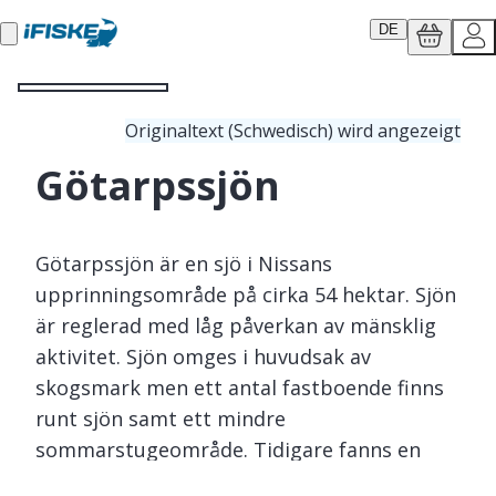
DE
Originaltext (Schwedisch) wird angezeigt
Götarpssjön
Götarpssjön är en sjö i Nissans
upprinningsområde på cirka 54 hektar. Sjön
är reglerad med låg påverkan av mänsklig
aktivitet. Sjön omges i huvudsak av
skogsmark men ett antal fastboende finns
runt sjön samt ett mindre
sommarstugeområde. Tidigare fanns en
brunnsanläggning som numera är nerlagd.