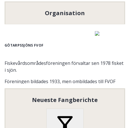
Organisation
GÖTARPSSJÖNS FVOF
Fiskevårdsområdesföreningen förvaltar sen 1978 fisket
i sjön.
Föreningen bildades 1933, men ombildades till FVOF
1978. Fisket i sjön fungerar i huvudsak som
rekreationskälla. Föreningen fokuserar i huvudsak på
Neueste Fangberichte
att tillhandahålla fiske för allmänheten, hålla kontroll
på vattenkvalité och fiskefauna. Vattnets kvalité
kontrolleras kontinuerligt av myndigheterna.
Organisationsnummer
:
802600-6752