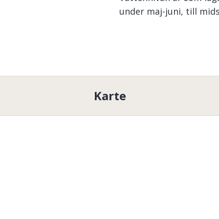
under maj-juni, till mid
pendlar dock under so
Alla vatten har öringbes
Pe
-
Arnsatjärn
ligger i g
trädgränsen.
Sippmikk
Karte
Följande vatten finns 
Lill-Blåsjön, Sågtjärnen,
samt
Sippmikkbäcken.
OBS! Rydstetstjärn och 
fiskekortet och ej tillåt
Se karta för komplette
Lilla Blåsjöns FVOF
 bietet 
Bitte lesen und befolgen Si
gelten.
