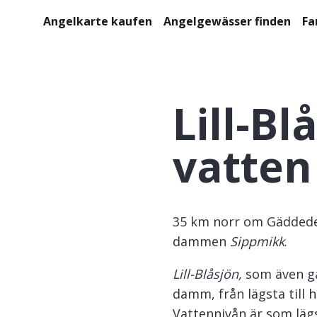
Angelkarte kaufen
Angelgewässer finden
Fa
Lill-Bl
vatten
35 km norr om Gäddede, a
dammen
Sippmikk
.
Lill-Blåsjön,
som även gå
damm, från lägsta till h
Vattennivån är som lägs