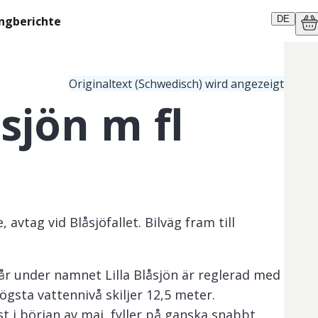
ngberichte
DE
Originaltext (Schwedisch) wird angezeigt
åsjön m fl
vtag vid Blåsjöfallet. Bilväg fram till
r under namnet Lilla Blåsjön är reglerad med
ögsta vattennivå skiljer 12,5 meter.
t i början av maj, fyller på ganska snabbt