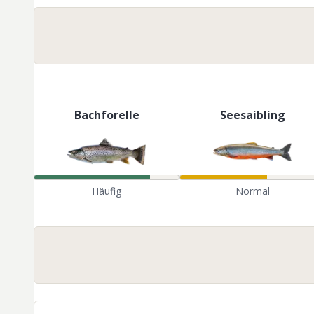
Bachforelle
Seesaibling
Häufig
Normal