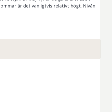
sommar är det vanligtvis relativt högt. Nivån
mmaren.
tånd, Lill-Blåsjön även röding. Lill-Blåsjön och
ranskog.
Olatjärn
och
Pelletjärn
vid
bäcken
ligger ovanför trädgränsen.
tillgängliga inom fiskevårdsområdet:
 Sippmikk, Pe-Arnsatjärn, Olatjärn, Pelletjärn
Hovdebäcken (Sjnjaptjabäcken), ingår ej i
na.
rande information.
kostenloses Angeln für Kinder und Jugendliche an. 
e die allgemeinen Angelregeln, die für das Gebiet 