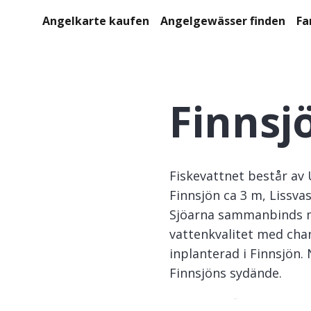
Angelkarte kaufen
Angelgewässer finden
Fa
Finnsj
Fiskevattnet består av 
Finnsjön ca 3 m, Lissva
Sjöarna sammanbinds m
vattenkvalitet med chan
inplanterad i Finnsjön
Finnsjöns sydände.
Finnsjön m fl sjöars FVOF
 b