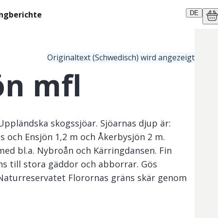
ngberichte
DE
Originaltext (Schwedisch) wird angezeigt
ön mfl
Uppländska skogssjöar. Sjöarnas djup är:
ss och Ensjön 1,2 m och Åkerbysjön 2 m.
ed bl.a. Nybroån och Kärringdansen. Fin
s till stora gäddor och abborrar. Gös
. Naturreservatet Florornas gräns skär genom
ietet kostenloses Angeln für Kinder und Jugendliche 