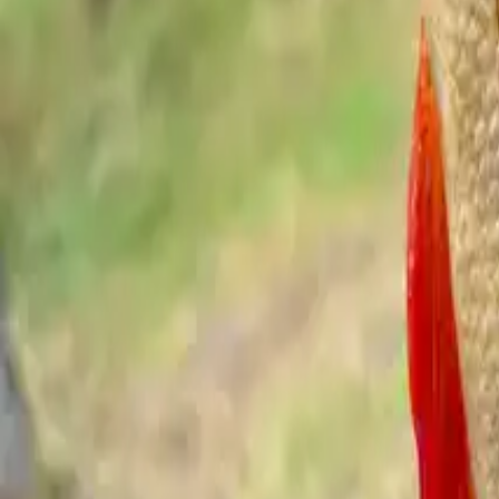
Angelkarten
Filter anzeigen
Tag
Gültig bis zum Ende des aktuellen Tages (um 23:59)
Preis: 50,00 SEK
Verkauft von:
Klarälvens FVOF Hagfors
Kaufen
Tag
Gültig bis zum Ende des aktuellen Tages (um 23:59)
Preis: 50,00 SEK
Kaufen