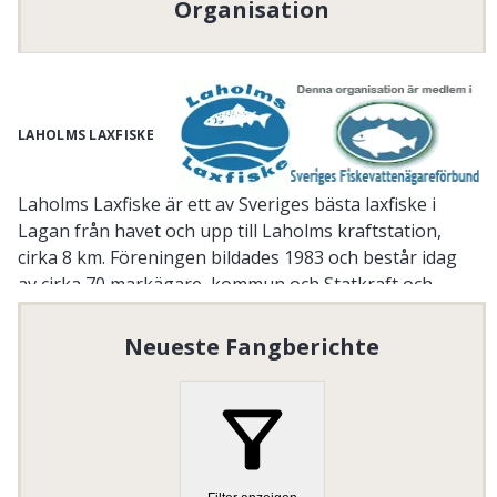
Organisation
LAHOLMS LAXFISKE
Laholms Laxfiske är ett av Sveriges bästa laxfiske i
Lagan från havet och upp till Laholms kraftstation,
cirka 8 km. Föreningen bildades 1983 och består idag
av cirka 70 markägare, kommun och Statkraft och
verkar för ett bra centralt fiske i Laholm.
Neueste Fangberichte
Välkommen att besöka vår egen hemsida!
Här hittar ni våra övriga återförsäljare av fiskekort.
www.laholmslaxfiske.se
Organisationsnummer
:
849201-2524