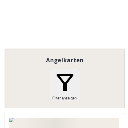
På våren stiger öringen upp i Lagan och
redan så tidigt som i slutet av april kan fina
blanka nystigna laxar fångas. Laxarnas
vandring upp i Lagan ger ett fantastiskt
höstfiske med laxar på upp till 14 kg och
många fångster på 7-8 kg.
1–7/3 och 1–14/10: Fiske endast med
Angelkarten
årskort!
Glöm inte att kolla
vattenföringsprognosen för
Lagan
innan ni köper fiskekort (dags-. 3-
Filter anzeigen
dagarskort). Ingen återbetalning
görs pga att inget vatten släpps.
Vattenföringsprognos
(Statkraft)