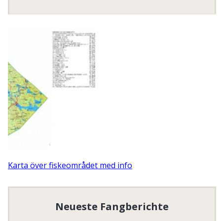
samt mindre åar i en idyllisk natur inom Ore FVOF.
Organisationsnummer
:
884400-7263
Karta över fiskeområdet med info
Neueste Fangberichte