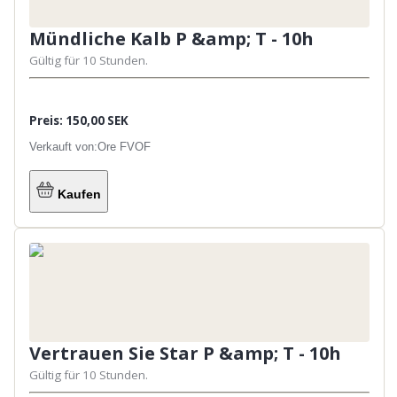
Kann auf der Angelkarte einer anderen
Person angeln (die Person muss aber nicht
Mündliche Kalb P &amp; T - 10h
anwesend sein)
Gültig für 10 Stunden.
Preis: 150,00 SEK
Verkauft von:
Ore FVOF
Kaufen
Vertrauen Sie Star P &amp; T - 10h
Gültig für 10 Stunden.