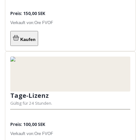
Familjekort gäller för make/maka och barn upp
till 18 år mantalskrivna på samma adress vid
Preis: 150,00 SEK
gemensamt fiske. För alla kategorier gäller att
alla barn upp till 18 år medföljer gratis på
Verkauft von:
Ore FVOF
kortinehavarens kort vid gemensamt fiske. För
barn under 18 år gäller v
Kaufen
Tage-Lizenz
Gültig für 24 Stunden.
Preis: 100,00 SEK
Verkauft von:
Ore FVOF