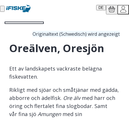
DE
Originaltext (Schwedisch) wird angezeigt
Oreälven, Oresjön
Ett av landskapets vackraste belägna
fiskevatten.
Rikligt med sjöar och småtjänar med gädda,
abborre och ädelfisk.
Ore älv
med harr och
öring och flertalet fina slogbodar. Samt
vår fina sjö
Amungen
med sin
storöring, abborre och givetvis