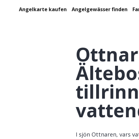
Angelkarte kaufen
Angelgewässer finden
Fa
Ottnar
Ältebo
tillri
vatten
I sjön Ottnaren, vars v