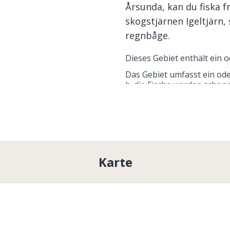
Årsunda, kan du fiska f
skogstjärnen Igeltjärn,
regnbåge.
Dieses Gebiet enthält ein
Das Gebiet umfasst ein od
h. die Fische werden schon
Ottnarens FVOF
 bietet kos
lesen und befolgen Sie die 
Regeln speziell für Kinder 
Kostenloses Angeln fü
Jahren.
Nur Handgeräte
Karte