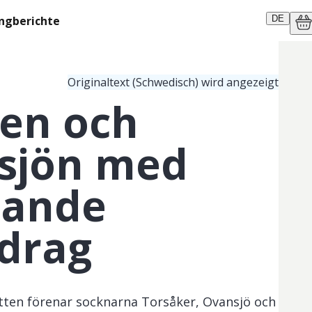
ngberichte
DE
Originaltext (Schwedisch) wird angezeigt
en och
sjön med
nnande
drag
atten förenar socknarna Torsåker, Ovansjö och