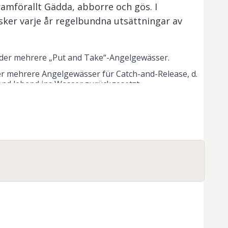
ramförallt Gädda, abborre och gös. I
 sker varje år regelbundna utsättningar av
 oder mehrere „Put and Take“-Angelgewässer.
er mehrere Angelgewässer für Catch-and-Release, d.
end lebend ins Wasser zurückgesetzt.
tenloses Angeln für Kinder und Jugendliche an. Bitte 
allgemeinen Angelregeln, die für das Gebiet gelten.

und Jugendliche:
r Kinder und Jugendliche bis zum Alter von
16