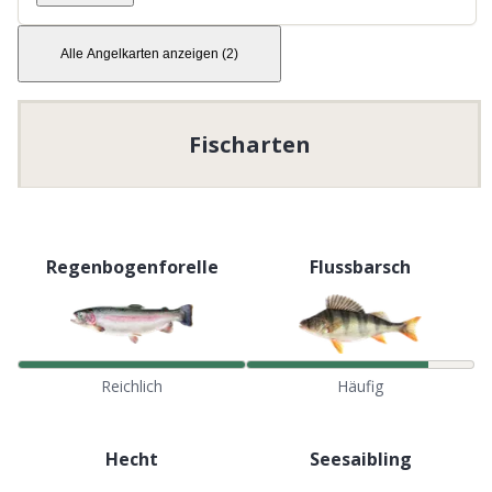
Alle Angelkarten anzeigen
(
2
)
Barn och barnbarn, 15 år och yngre, får fiska
tillsammans med vuxen som har giltigt fiskekort.
Fångsten är max det som står tillåtet på
fiskekortet.
Fischarten
Regenbogenforelle
Flussbarsch
Reichlich
Häufig
Hecht
Seesaibling