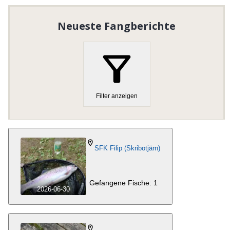
tjärn är en flugfisketjärn samt en tjärn som vi hyr ut till
den som vill hyra en liten tjärn. Klubben bildades 1
Neueste Fangberichte
mars 1961.
Organisationsnummer
:
8724001782
Homepage besuchen
Filter anzeigen
SFK Filip (Skribotjärn)
Gefangene Fische: 1
2026-06-30