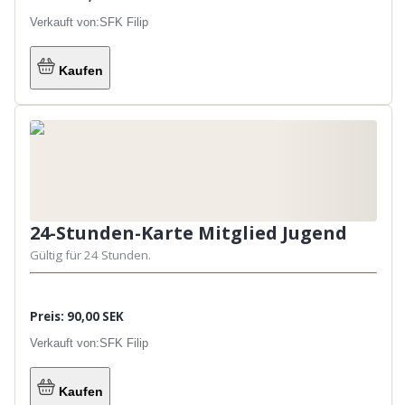
Jugendliche bis zum Alter von
15
Jahren.
Verkauft von:
SFK Filip
Nur in Begleitung eines
Erziehungsberechtigten / Erwachsenen /
einer Person mit gültiger Angelkarte (auf
Kaufen
deren Quote)
24-Stunden-Karte Mitglied Jugend
Gültig für 24 Stunden.
Preis: 90,00 SEK
Verkauft von:
SFK Filip
Kaufen