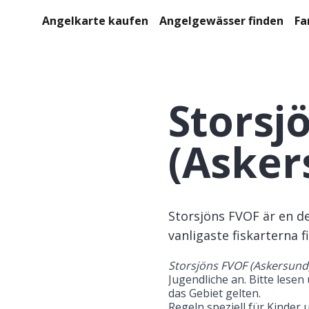
Angelkarte kaufen
Angelgewässer finden
Fa
Storsj
(Asker
Storsjöns FVOF är en d
vanligaste fiskarterna f
Storsjöns FVOF (Askersund
Jugendliche an. Bitte lesen
das Gebiet gelten.

Regeln speziell für Kinder 