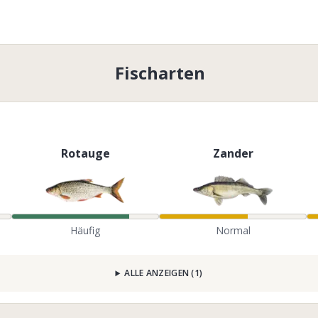
Fischarten
Rotauge
Zander
Häufig
Normal
ALLE ANZEIGEN
(
1
)