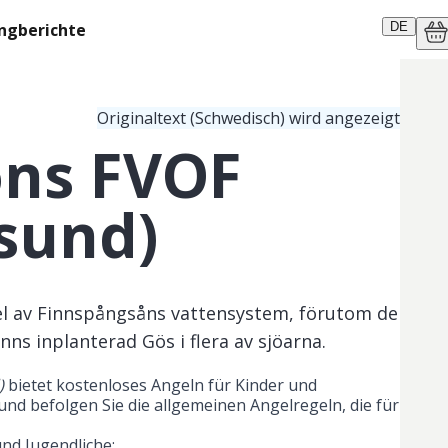
ngberichte
DE
Originaltext (Schwedisch) wird angezeigt
öns FVOF
sund)
el av Finnspångsåns vattensystem, förutom de
inns inplanterad Gös i flera av sjöarna.
)
 bietet kostenloses Angeln für Kinder und 
 und befolgen Sie die allgemeinen Angelregeln, die für 
und Jugendliche: