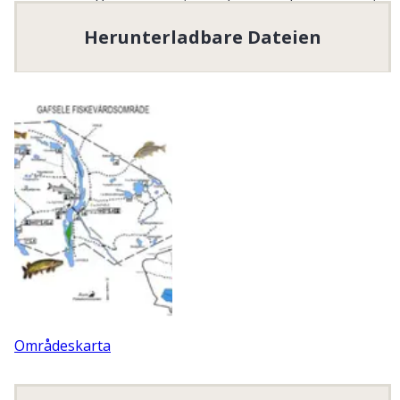
del av Hällbymagasinet. Vidare ingår ett större antal
Herunterladbare Dateien
sjöar och tjärnar.
För fiske i Ångermanälven, Sämsjön och
Hällbymagasinet rekomenderas båt.
Fiskevårdsområdet förfogar över 7 st moderna
Perssonbåtar till uthyrning. Man har även möjlighet att
låna båttrailer gratis om man vill fiska på någon
speciell plats inom området
Gafseles FVO arbetar för ett hållbart fiske för vår och
kommande generationer.
Organisationsnummer
:
896100-6809
Homepage besuchen
Områdeskarta