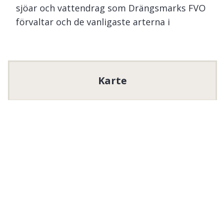
sjöar och vattendrag som Drängsmarks FVO
förvaltar och de vanligaste arterna i
respektive vatten:
Ostträsket
190 ha. Här finns gädda, abborre, mört.
Karte
Kvarnbäcken
Öring, amerikansk bäckröding.
Stormarksselet
8 ha. Här finns abborre, gädda, mört,
braxen samt regnbåge.
Dammen-Kvarnbäcken
Inplanterad regnbåge.
Regnbåge planteras i dammen i