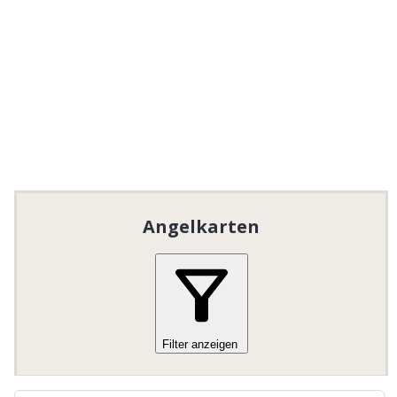
Kvarnbäcken vid den gamla Ångsågen i
Drängsmark. Här är fisket lättillgängligt och
du har goda chanser till fångst, särskilt vid
fiskepremiären.
Fiskepremiären är alltid på lördagen innan
midsommar.
Fiskekort finns även att köpa på
Turistbyrån i Skellefteå eller hos lokala
återförsäljare inom området.
Angelkarten
Dieses Gebiet enthält ein oder mehrere „Put and
Take“-Angelgewässer.
Filter anzeigen