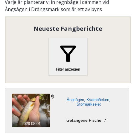
Varje år planterar vi in regnbåge i dammen vid
Ångsågen i Drängsmark som är ett av byns
knytpunkter under sommaren.
Neueste Fangberichte
Organisationsnummer
:
802426-8594
Filter anzeigen
Ångsågen, Kvarnbäcken,
Stormarkselet
Gefangene Fische: 7
2026-08-01