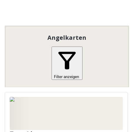
Kostenloses Angeln für Kinder und
Jugendliche bis zum Alter von
15
Jahren.
Nur in Begleitung eines
Erziehungsberechtigten / Erwachsenen
Angelkarten
Filter anzeigen