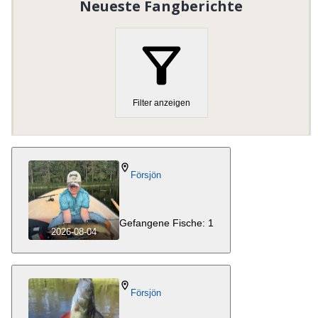
Neueste Fangberichte
Organisationsnummer
:
827001-0021
Filter anzeigen
Försjön
Gefangene Fische: 1
2026-08-04
Försjön