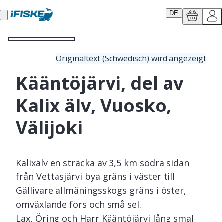
DE
Originaltext (Schwedisch) wird angezeigt
Kääntöjärvi, del av
Kalix älv, Vuosko,
Välijoki
Kalixälv en sträcka av 3,5 km södra sidan
från Vettasjärvi bya gräns i väster till
Gällivare allmäningsskogs gräns i öster,
omväxlande fors och små sel.
Lax, Öring och Harr Kääntöjärvi lång smal