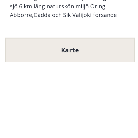
sjö 6 km lång naturskön miljö Öring,
Abborre,Gädda och Sik Välijoki forsande
bäck med en fallhöjd på 18m på sin sträcka
mellan Mettäjärvi och Kääntöjärvi
FISKEFÖRBUD! Reproduktions område öring
- havsöring Vuosko, Iso - Pikku Salmijärvi,
Karte
Muotkajärvi Skogsjöar, Abborre,Gädda och
Lake
Kääntöjärvi Samff
 bietet kostenloses Angeln für 
Kinder und Jugendliche an. Bitte lesen und 
befolgen Sie die allgemeinen Angelregeln, die für 
das Gebiet gelten.

Regeln speziell für Kinder und Jugendliche:
Kostenloses Angeln für Kinder und
Jugendliche bis zum Alter von
17
Jahren.