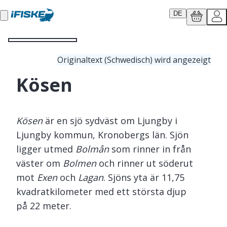
DE
Originaltext (Schwedisch) wird angezeigt
Kösen
Kösen
är en sjö sydväst om Ljungby i
Ljungby kommun, Kronobergs län. Sjön
ligger utmed
Bolmån
som rinner in från
väster om
Bolmen
och rinner ut söderut
mot
Exen
och
Lagan
. Sjöns yta är 11,75
kvadratkilometer med ett största djup
på 22 meter.