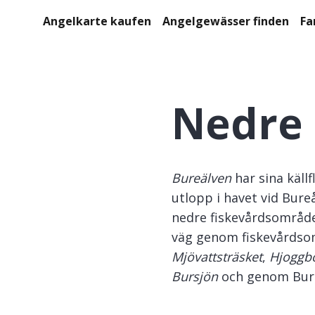
Angelkarte kaufen
Angelgewässer finden
Fa
Nedre
Bureälven
har sina käll
utlopp i havet vid Bure
nedre fiskevårdsområde
väg genom fiskevårdso
Mjövattsträsket
,
Hjoggbö
Bursjön
och genom Bure
I våra vatten finns ett 