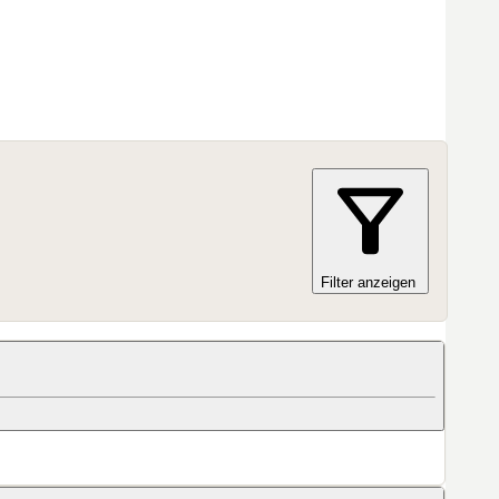
ratis MEN måste lösa fiskekort, samma regler gäller
os fiskekortsförsäljare eller via webb.
Filter anzeigen