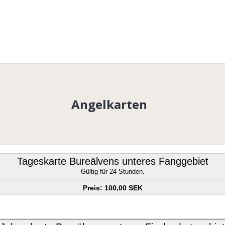
Barn under 16 år fiskar g
för alla. Fiskekort löses h
Angelkarten
Tageskarte Bureälvens unteres Fanggebiet
Gültig für 24 Stunden.
Preis: 100,00 SEK