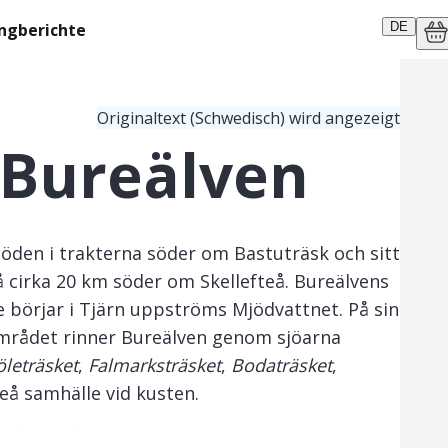
ngberichte
DE
Originaltext (Schwedisch) wird angezeigt
 Bureälven
flöden i trakterna söder om Bastuträsk och sitt
å cirka 20 km söder om Skellefteå. Bureälvens
 börjar i Tjärn uppströms Mjödvattnet. På sin
mrådet rinner Bureälven genom sjöarna
leträsket
,
Falmarksträsket
,
Bodaträsket
,
å samhälle vid kusten.
av få bestånd av gös i Norrland. I sjöarna finns