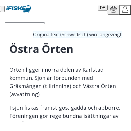
DE
Originaltext (Schwedisch) wird angezeigt
Östra Örten
Örten ligger i norra delen av Karlstad
kommun. Sjön är förbunden med
Gräsmången (tillrinning) och Västra Örten
(avvattning).
I sjön fiskas främst gös, gädda och abborre.
Föreningen gör regelbundna isättningar av
gös. Även ålfiske är populärt. Det finns två