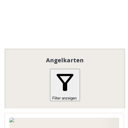
Lappland Pro Natur på västra Gafsele.
Das Gebiet umfasst ein oder mehrere
Angelgewässer für Catch-and-Release, d. h. die
Fische werden schonend lebend ins Wasser
zurückgesetzt.
Informationen zu Bootsmotoren
Es dürfen nur elektrisch betriebene
Bootsmotoren verwendet werden.
Angelkarten
Lappland Pro Natur AB
 bietet kostenloses Angeln 
für Kinder und Jugendliche an. Bitte lesen und 
befolgen Sie die allgemeinen Angelregeln, die für 
das Gebiet gelten.

Regeln speziell für Kinder und Jugendliche:
Filter anzeigen
Kostenloses Angeln für Kinder und
Jugendliche bis zum Alter von
15
Jahren.
Nur in Begleitung eines
Erziehungsberechtigten / Erwachsenen