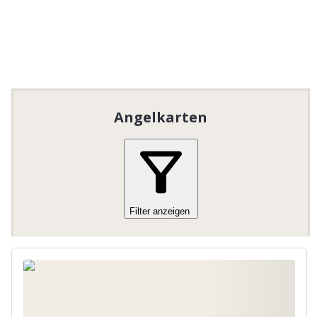
Angelkarten
Filter anzeigen
Specifikt för Virsbo FVF Laxvatten krävs att en
vuxen är med som har ett fiskekort. I Virsbo FVFs
övriga vatten krävs detta ej.