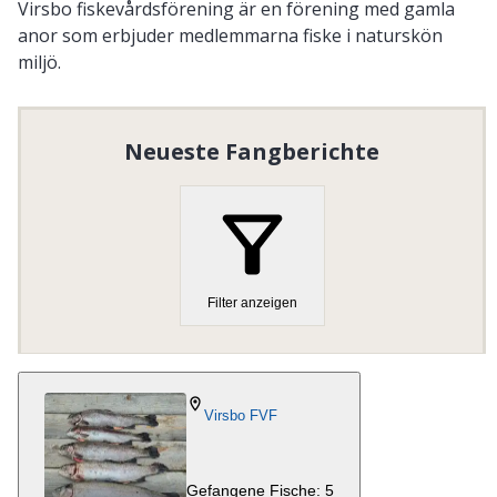
Virsbo fiskevårdsförening är en förening med gamla
anor som erbjuder medlemmarna fiske i naturskön
miljö.
Vi erbjuder fiske i
Virsbosjön
och våra put-& takevatten
Avlångensjöarna
och
Tordyveln
.
Neueste Fangberichte
Organisationsnummer
:
802474-8181
Homepage besuchen
Filter anzeigen
Virsbo FVF
Gefangene Fische: 5