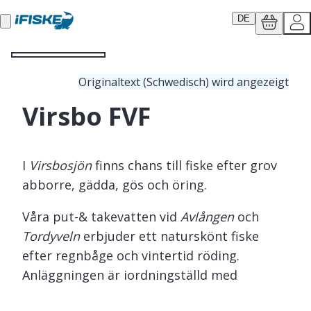
DE
Originaltext (Schwedisch) wird angezeigt
Virsbo FVF
I
Virsbosjön
finns chans till fiske efter grov
abborre, gädda, gös och öring.
Våra put-& takevatten vid
Avlången
och
Tordyveln
erbjuder ett naturskönt fiske
efter regnbåge och vintertid röding.
Anläggningen är iordningställd med
spångar, grillplatser, vindskydd och wc.