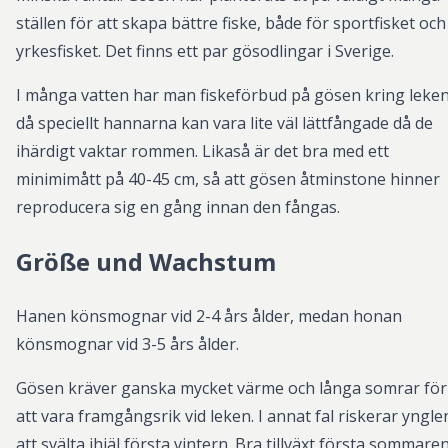
ställen för att skapa bättre fiske, både för sportfisket och
yrkesfisket. Det finns ett par gösodlingar i Sverige.
I många vatten har man fiskeförbud på gösen kring leken
då speciellt hannarna kan vara lite väl lättfångade då de
ihärdigt vaktar rommen. Likaså är det bra med ett
minimimått på 40-45 cm, så att gösen åtminstone hinner
reproducera sig en gång innan den fångas.
Größe und Wachstum
Hanen könsmognar vid 2-4 års ålder, medan honan
könsmognar vid 3-5 års ålder.
Gösen kräver ganska mycket värme och långa somrar för
att vara framgångsrik vid leken. I annat fal riskerar yngle
att svälta ihjäl första vintern. Bra tillväxt första sommare