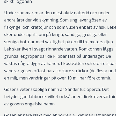
skikt i ögonen.
Under sommaren är den mest aktiv nattetid och under
andra årstider vid skymning. Som ung lever gösen av
fiskyngel och kräftdjur och som vuxen enbart av fisk. Lek
sker under april–juni på leriga, sandiga, grusiga eller
steniga bottnar med växtlighet på en till tre meters djup.
Lek sker även i svagt rinnande vatten. Romkornen läggs i
grunda lekgropar där de klibbar fast på underlaget. De
vaktas några dygn av hanen. I kustvatten och större sjöa
vandrar gösen oftast bara kortare sträckor (de flesta und
en mil), men vandringar på över 10 mil har förekommit.
Gösens vetenskapliga namn är Sander lucioperca. Det
betyder gäddabborre, vilket också är en direktöversättni
av gösens engelska namn.
Gösen är nära släkt med abborren, vilket man lätt anar n