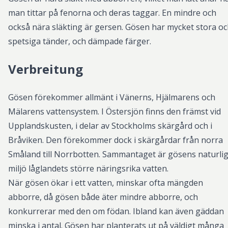
man tittar på fenorna och deras taggar. En mindre och
också nära släkting är gersen. Gösen har mycket stora o
spetsiga tänder, och dämpade färger.
Verbreitung
Gösen förekommer allmänt i Vänerns, Hjälmarens och
Mälarens vattensystem. I Östersjön finns den främst vid
Upplandskusten, i delar av Stockholms skärgård och i
Bråviken. Den förekommer dock i skärgårdar från norra
Småland till Norrbotten. Sammantaget är gösens naturli
miljö låglandets större näringsrika vatten.
När gösen ökar i ett vatten, minskar ofta mängden
abborre, då gösen både äter mindre abborre, och
konkurrerar med den om födan. Ibland kan även gäddan
minska i antal. Gösen har planterats ut på väldigt många