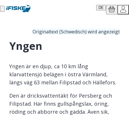
DE
Originaltext (Schwedisch) wird angezeigt
Yngen
Yngen är en djup, ca 10 km lång
klarvattensjö belägen i östra Värmland,
längs väg 63 mellan Filipstad och Hällefors.
Den är dricksvattentäkt för Persberg och
Filipstad. Här finns gullspångslax, öring,
röding och abborre och gädda. Även sik,
siklöja, nors, mört och löja. Isfiskerekord
vintern 2012/2013: gädda 15,5 kg.