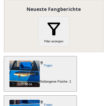
Neueste Fangberichte
Inom området finns även
Filipstad Kommunfiskekort
.
Kommunfiskekortet är ett samarbete mellan
fiskevårdsområdesföreningarna Alstern-Lungens
FVOF, Grundsjöhyttans FVOF, Horssjön-Långbans
FVOF,
Rämens FVOF
, Yngens FVOF, Aspen-Daglösens
FVOF, Gåsborns FVOF,
Nordmarksälvens FVOF
och
Filter anzeigen
Skåltjärnshyttans FVOF.
Organisationsnummer
:
872400-4844
Yngen
Gefangene Fische: 1
2026-08-04
Yngen