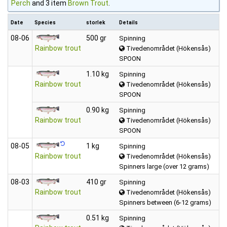
Perch
and 3 item
Brown Trout
.
Date
Species
storlek
Details
08‑06
500 gr
Spinning
Rainbow trout
Tivedenområdet (Hökensås)
SPOON
1.10 kg
Spinning
Rainbow trout
Tivedenområdet (Hökensås)
SPOON
0.90 kg
Spinning
Rainbow trout
Tivedenområdet (Hökensås)
SPOON
08‑05
1 kg
Spinning
Rainbow trout
Tivedenområdet (Hökensås)
Spinners large (over 12 grams)
08‑03
410 gr
Spinning
Rainbow trout
Tivedenområdet (Hökensås)
Spinners between (6-12 grams)
0.51 kg
Spinning