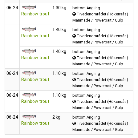
06‑24
1.30 kg
bottom Angling
Rainbow trout
Tivedenområdet (Hökensås)
Manmade / Powerbait / Gulp
1.40 kg
bottom Angling
Rainbow trout
Tivedenområdet (Hökensås)
Manmade / Powerbait / Gulp
1.40 kg
bottom Angling
Rainbow trout
Tivedenområdet (Hökensås)
Manmade / Powerbait / Gulp
06‑24
1.10 kg
bottom Angling
Rainbow trout
Tivedenområdet (Hökensås)
Manmade / Powerbait / Gulp
06‑24
1.10 kg
bottom Angling
Rainbow trout
Tivedenområdet (Hökensås)
Manmade / Powerbait / Gulp
06‑24
2 kg
bottom Angling
Rainbow trout
Tivedenområdet (Hökensås)
Manmade / Powerbait / Gulp