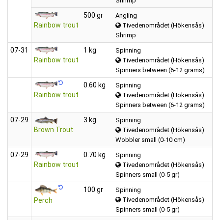
Shrimp
500 gr
Angling
Rainbow trout
Tivedenområdet (Hökensås)
Shrimp
07‑31
1 kg
Spinning
Rainbow trout
Tivedenområdet (Hökensås)
Spinners between (6-12 grams)
0.60 kg
Spinning
Rainbow trout
Tivedenområdet (Hökensås)
Spinners between (6-12 grams)
07‑29
3 kg
Spinning
Brown Trout
Tivedenområdet (Hökensås)
Wobbler small (0-10 cm)
07‑29
0.70 kg
Spinning
Rainbow trout
Tivedenområdet (Hökensås)
Spinners small (0-5 gr)
100 gr
Spinning
Tivedenområdet (Hökensås)
Perch
Spinners small (0-5 gr)