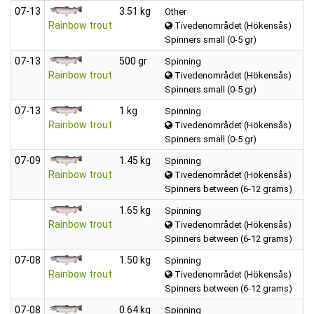
07‑13
3.51 kg
Other
Rainbow trout
Tivedenområdet (Hökensås)
Spinners small (0-5 gr)
07‑13
500 gr
Spinning
Rainbow trout
Tivedenområdet (Hökensås)
Spinners small (0-5 gr)
07‑13
1 kg
Spinning
Rainbow trout
Tivedenområdet (Hökensås)
Spinners small (0-5 gr)
07‑09
1.45 kg
Spinning
Rainbow trout
Tivedenområdet (Hökensås)
Spinners between (6-12 grams)
1.65 kg
Spinning
Rainbow trout
Tivedenområdet (Hökensås)
Spinners between (6-12 grams)
07‑08
1.50 kg
Spinning
Rainbow trout
Tivedenområdet (Hökensås)
Spinners between (6-12 grams)
07‑08
0.64 kg
Spinning