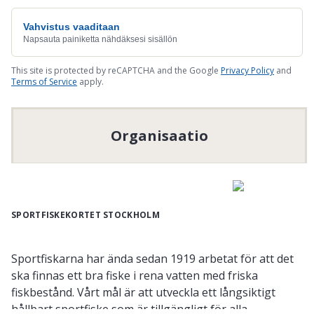
Vahvistus vaaditaan
Napsauta painiketta nähdäksesi sisällön
This site is protected by reCAPTCHA and the Google
Privacy Policy
and
Terms of Service
apply.
Organisaatio
SPORTFISKEKORTET STOCKHOLM
Sportfiskarna har ända sedan 1919 arbetat för att det
ska finnas ett bra fiske i rena vatten med friska
fiskbestånd. Vårt mål är att utveckla ett långsiktigt
hållbart sportfiske som är tillgängligt för alla.