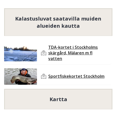
Tunnelbanans gröna linje kliv av vid Råcksta.
Fisketips:
Råcksta träsk har inga fiskarter i
Kalastusluvat saatavilla muiden
troféformat men erbjuder framförallt ett
alueiden kautta
bra mängdfiske på mindre sutare och ruda
med chans på medelstor karp.
Övrigt:
TDA-kortet i Stockholms
skärgård, Mälaren m fl
Sjön ingår i Grimsta naturreservat. Sjön är
vatten
även viktig för groddjur och trollsländor.
Fågellivet är relativt artfattigt.
Sportfiskekortet Stockholm
Sportfiskekortet Stockholm
 ei tarjoa ilmaista 
kalastusta lapsille ja nuorille, mutta tarjoaa yhden 
tai useamman tuotteen tälle kohderyhmälle 
alennettuun hintaan.
Kartta
Ilmainen kalastus lapsille ja nuorille
19
ikävuoteen asti.