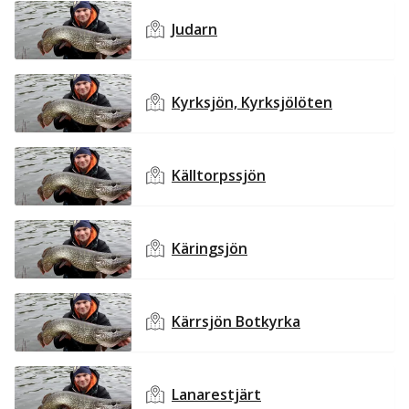
Judarn
Kyrksjön, Kyrksjölöten
Källtorpssjön
Käringsjön
Kärrsjön Botkyrka
Lanarestjärt