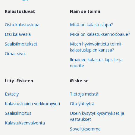
Kalastusluvat
Näin se toimii
Osta kalastuslupa
Mikä on kalastuslupa?
Etsi kalavesiä
Mikä on kalastuksenhoitoalue?
Saalisilmoitukset
Miten hyvinvointietu toimii
kalastuslupien kanssa?
Omat sivut
Ilmainen kalastus lapsille ja
nuorille
Liity iFiskeen
iFiske.se
Esittely
Tietoja meistä
Kalastuslupien verkkomyynti
Ota yhteyttä
Saalisilmoitus
Usein kysytyt kysymykset ja
vastaukset
Kalastuksenvalvonta
Sovelluksemme