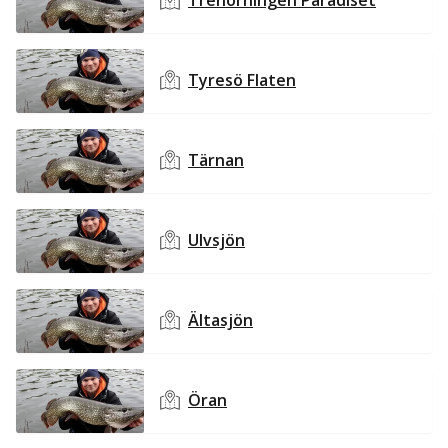
Trehörningen Paradiset
Tyresö Flaten
Tärnan
Ulvsjön
Ältasjön
Öran