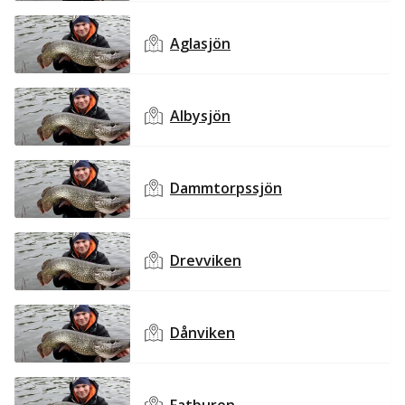
Aglasjön
Albysjön
Dammtorpssjön
Drevviken
Dånviken