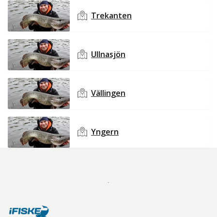
Trekanten
Ullnasjön
Vällingen
Yngern