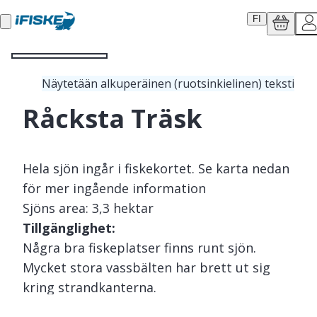
FI
Näytetään alkuperäinen (ruotsinkielinen) teksti
Råcksta Träsk
Hela sjön ingår i fiskekortet. Se karta nedan
för mer ingående information
Sjöns area: 3,3 hektar
Tillgänglighet:
Några bra fiskeplatser finns runt sjön.
Mycket stora vassbälten har brett ut sig
kring strandkanterna.
Kollektivtrafik: