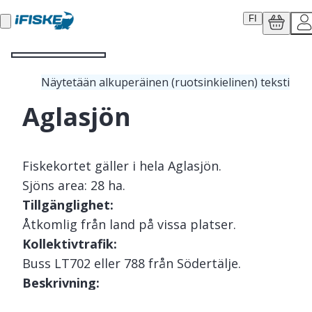
FI
Näytetään alkuperäinen (ruotsinkielinen) teksti
Aglasjön
Fiskekortet gäller i hela Aglasjön.
Sjöns area: 28 ha.
Tillgänglighet:
Åtkomlig från land på vissa platser.
Kollektivtrafik:
Buss LT702 eller 788 från Södertälje.
Beskrivning:
Aglasjön är en näringsrik sjö som ligger