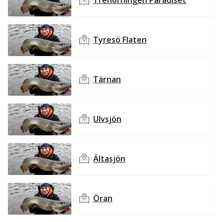
Trehörningen Paradiset
Tyresö Flaten
Tärnan
Ulvsjön
Ältasjön
Öran