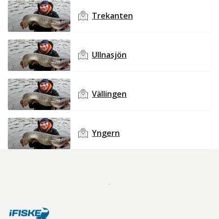
Trekanten
Ullnasjön
Vällingen
Yngern