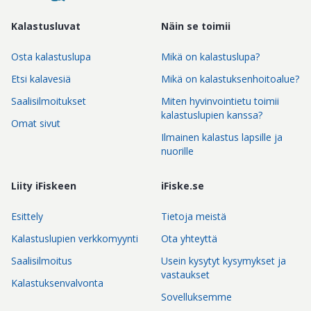
Kalastusluvat
Näin se toimii
Osta kalastuslupa
Mikä on kalastuslupa?
Etsi kalavesiä
Mikä on kalastuksenhoitoalue?
Saalisilmoitukset
Miten hyvinvointietu toimii
kalastuslupien kanssa?
Omat sivut
Ilmainen kalastus lapsille ja
nuorille
Liity iFiskeen
iFiske.se
Esittely
Tietoja meistä
Kalastuslupien verkkomyynti
Ota yhteyttä
Saalisilmoitus
Usein kysytyt kysymykset ja
vastaukset
Kalastuksenvalvonta
Sovelluksemme