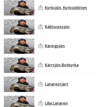
Kyrksjön, Kyrksjölöten
Källtorpssjön
Käringsjön
Kärrsjön Botkyrka
Lanarestjärt
Lilla Lanaren