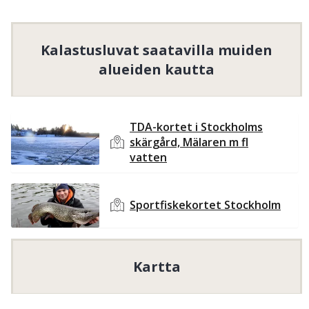
mellan Järna och Södertälje alldeles intill
E4:an. Fisketrycket i sjön är lågt men vad få
vet är att detta är ett av få vatten som kan
Kalastusluvat saatavilla muiden
ha stor oupptäckt potential. Sjön erbjuder
alueiden kautta
ett bra fiske både under sommar som
vinterhalvåret efter abborre och gädda.
Under 90-talet planterades stora mängder
TDA-kortet i Stockholms
skärgård, Mälaren m fl
karp ut i sjön.
vatten
Sportfiskekortet Stockholm
 ei tarjoa ilmaista 
kalastusta lapsille ja nuorille, mutta tarjoaa yhden 
tai useamman tuotteen tälle kohderyhmälle 
Sportfiskekortet Stockholm
alennettuun hintaan.
Ilmainen kalastus lapsille ja nuorille
19
ikävuoteen asti.
Kartta