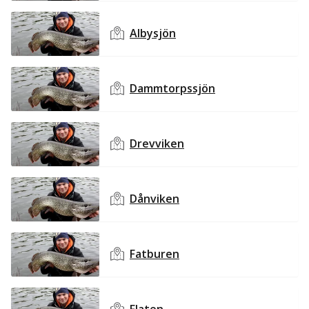
Albysjön
Dammtorpssjön
Drevviken
Dånviken
Fatburen