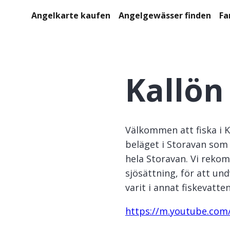
Angelkarte kaufen
Angelgewässer finden
Fa
Kallön
Välkommen att fiska i K
beläget i Storavan som ä
hela Storavan. Vi reko
sjösättning, för att un
varit i annat fiskevatten
https://m.youtube.co