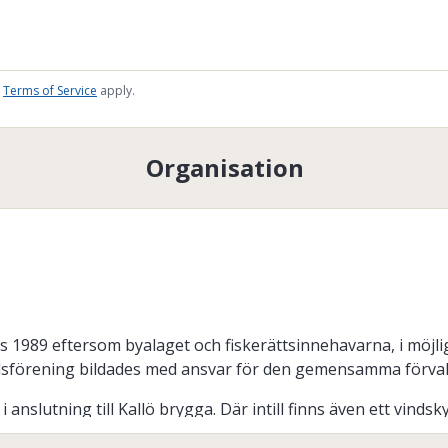
Terms of Service
apply.
Organisation
s 1989 eftersom byalaget och fiskerättsinnehavarna, i möjli
årdsförening bildades med ansvar för den gemensamma förvalt
 anslutning till Kallö brygga. Där intill finns även ett vinds