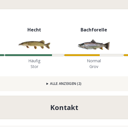
Hecht
Bachforelle
Häufig
Normal
Stor
Grov
ALLE ANZEIGEN
(
2
)
Kontakt