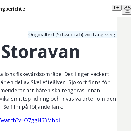
ngberichte
DE
Originaltext (Schwedisch) wird angezeigt
 Storavan
allöns fiskevårdsområde. Det ligger vackert
r en del av Skellefteälven. Sjökort finns för
mmenderar att båten ska rengöras innan
dvika smittspridning och invasiva arter om den
. Se film på följande länk:
m/watch?v=O7ggH63MhpI