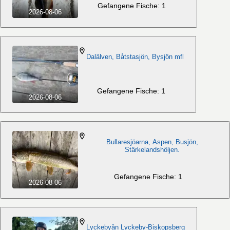
Gefangene Fische: 1
2026-08-06
Dalälven, Båtstasjön, Bysjön mfl
Gefangene Fische: 1
2026-08-06
Bullaresjöarna, Aspen, Busjön,
Stärkelandshöljen.
Gefangene Fische: 1
2026-08-06
Lyckebyån Lyckeby-Biskopsberg