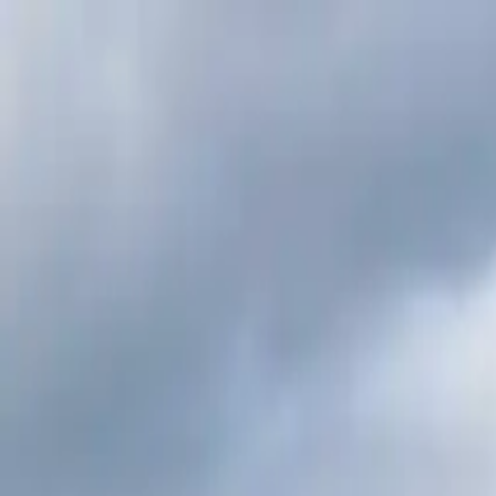
Angelkarte kaufen
Angelgewässer finden
Fangberichte
DE
Fangberichte
Hier können Sie unter den öffentlichen Fangberichten