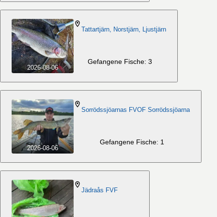
Tattartjärn, Norstjärn, Ljustjärn
Gefangene Fische: 3
2026-08-06
Sorrödssjöarnas FVOF Sorrödssjöarna
Gefangene Fische: 1
2026-08-06
Jädraås FVF