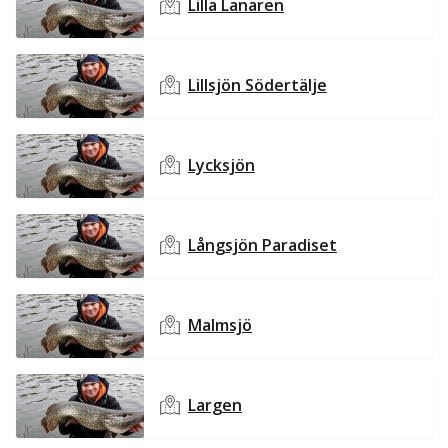
Lilla Lanaren
Lillsjön Södertälje
Lycksjön
Långsjön Paradiset
Malmsjö
Largen