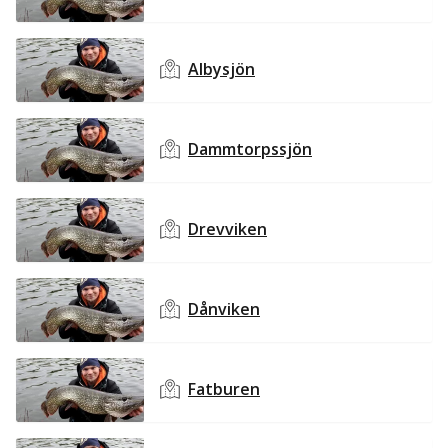
Albysjön
Dammtorpssjön
Drevviken
Dånviken
Fatburen