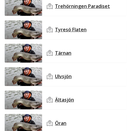
Trehörningen Paradiset
Tyresö Flaten
Tärnan
Ulvsjön
Ältasjön
Öran