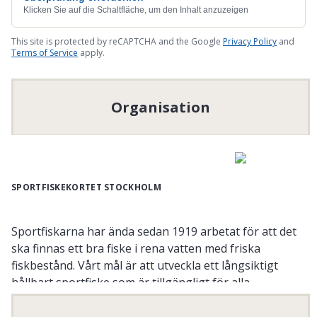
Klicken Sie auf die Schaltfläche, um den Inhalt anzuzeigen
This site is protected by reCAPTCHA and the Google
Privacy Policy
and
Terms of Service
apply.
Organisation
SPORTFISKEKORTET STOCKHOLM
Sportfiskarna har ända sedan 1919 arbetat för att det
ska finnas ett bra fiske i rena vatten med friska
fiskbestånd. Vårt mål är att utveckla ett långsiktigt
hållbart sportfiske som är tillgängligt för alla.
Har ni frågor på specifika fiskekort, vilka regler som