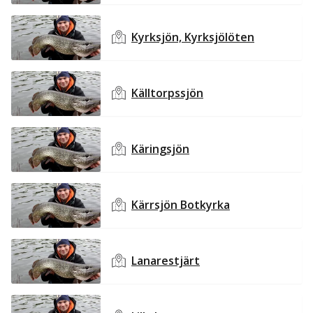
Kyrksjön, Kyrksjölöten
Källtorpssjön
Käringsjön
Kärrsjön Botkyrka
Lanarestjärt