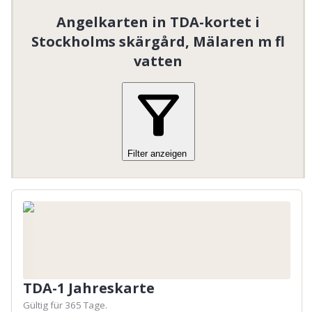
Angelkarten in TDA-kortet i
Stockholms skärgård, Mälaren m fl
vatten
Juniorkortet är gratis och personligt och gäller
till och med det årman fyller 19.
Filter anzeigen
TDA-1 Jahreskarte
Gültig für 365 Tage.