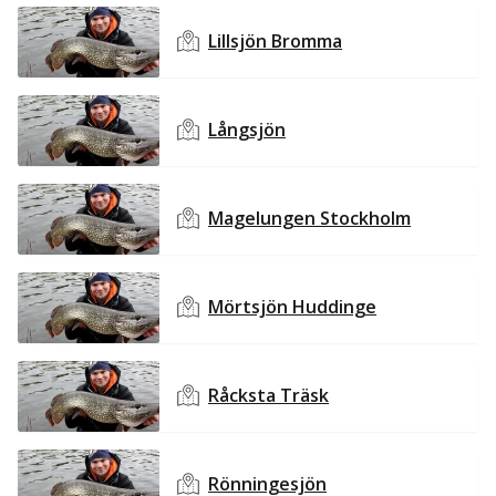
Lillsjön Bromma
Långsjön
Magelungen Stockholm
Mörtsjön Huddinge
Råcksta Träsk
Rönningesjön