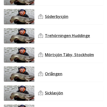
Söderbysjön
Trehörningen Huddinge
Mörtsjön Täby, Stockholm
Orlången
Sicklasjön