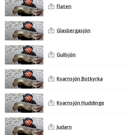
Flaten
Glasbergasjön
Gullsjön
Kvarnsjön Botkyrka
Kvarnsjön Huddinge
Judarn