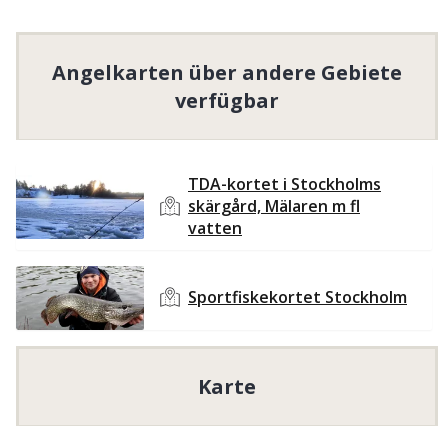
station avstigning inom Arninge
industriområde (Linjalvägen). Där kan
bussbyte ske mot Ullna och Vågsjö. Info
Angelkarten über andere Gebiete
bussar: www.sl.se
verfügbar
Fisketips:
Ullnasjön är en grumlig slättsjö där du kan
få stora exemplar av både gädda, gös och
TDA-kortet i Stockholms
skärgård, Mälaren m fl
abborre. En bra fiskeplats för abborre och
vatten
gös i sjön är kring de steniga partierna vid
grynnan i sjöns östra del medan gäddan
låter sig fångas längs med sjöns långa
Sportfiskekortet Stockholm
vasskanter.
Bra vinterfiske från is.
Övrigt:
Karte
Fiske med flytring är tillåtet för den som vill
komma åt att fiska i större områden av