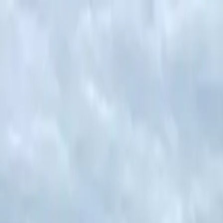
Angelkarte kaufen
Angelgewässer finden
Fangberichte
DE
Fangberichte
Hier können Sie unter den öffentlichen Fangberichten