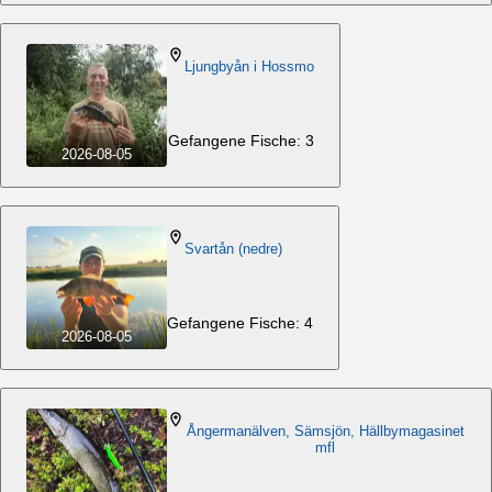
Ljungbyån i Hossmo
Gefangene Fische: 3
2026-08-05
Svartån (nedre)
Gefangene Fische: 4
2026-08-05
Ångermanälven, Sämsjön, Hällbymagasinet
mfl