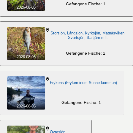
Gefangene Fische: 1
2026-08-05
Storsjön, Långsjön, Kyrksjön, Matnäsviken,
Svartsjön, Bartjärn mfl.
Gefangene Fische: 2
2026-08-05
Frykens (Fryken inom Sunne kommun)
Gefangene Fische: 1
2026-08-05
Övrasjön