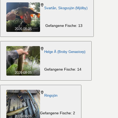
Svartån, Skogssjön (Mjölby)
Gefangene Fische: 13
2026-08-05
Helge Å (Broby Genastorp)
Gefangene Fische: 14
2026-08-05
Ringsjön
Gefangene Fische: 2
2026-08-05