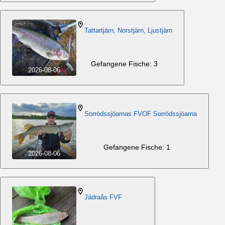
Tattartjärn, Norstjärn, Ljustjärn
Gefangene Fische: 3
2026-08-06
Sorrödssjöarnas FVOF Sorrödssjöarna
Gefangene Fische: 1
2026-08-06
Jädraås FVF