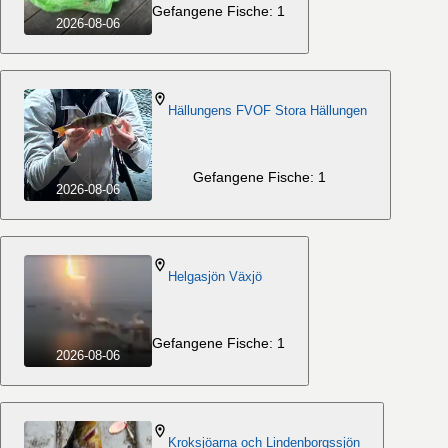
Gefangene Fische: 1
2026-08-06
Hällungens FVOF Stora Hällungen
Gefangene Fische: 1
2026-08-06
Helgasjön Växjö
Gefangene Fische: 1
2026-08-06
Kroksjöarna och Lindenborgssjön