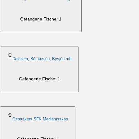
Gefangene Fische: 1
2026-08-06
Dalälven, Båtstasjön, Bysjön mfl
Gefangene Fische: 1
2026-08-06
Österåkers SFK Medlemsskap