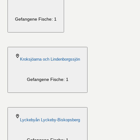
Gefangene Fische: 1
2026-08-06
Kroksjöarna och Lindenborgssjön
Gefangene Fische: 1
2026-08-06
Lyckebyån Lyckeby-Biskopsberg