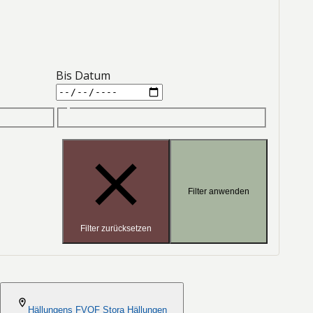
Bis Datum
Filter anwenden
Filter zurücksetzen
2026-08-06
Hällungens FVOF Stora Hällungen