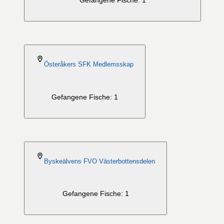
Gefangene Fische: 1
2026-08-06
Österåkers SFK Medlemsskap
Gefangene Fische: 1
2026-08-06
Byskeälvens FVO Västerbottensdelen
Gefangene Fische: 1