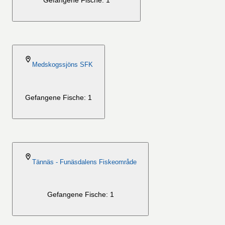
Gefangene Fische: 1
2026-08-06
Medskogssjöns SFK
Gefangene Fische: 1
2026-08-06
Tännäs - Funäsdalens Fiskeområde
Gefangene Fische: 1