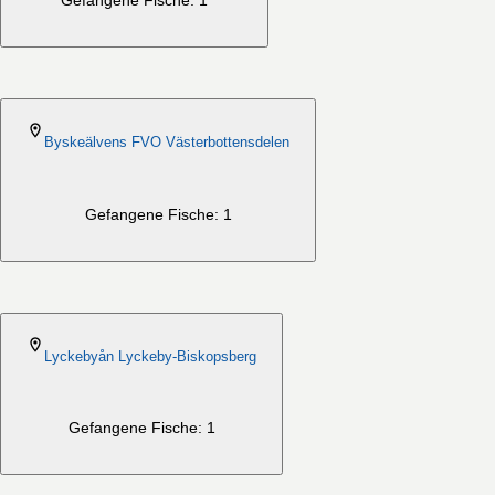
Gefangene Fische: 1
2026-08-06
Byskeälvens FVO Västerbottensdelen
Gefangene Fische: 1
2026-08-06
Lyckebyån Lyckeby-Biskopsberg
Gefangene Fische: 1