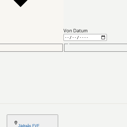
Von Datum
2026-08-06
Jädraås FVF