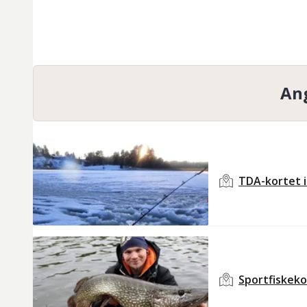
Ang
TDA-kortet i
Sportfiskek