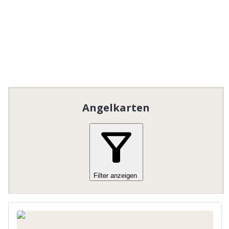
du meta abborre eller spinnfiska efter
gädda är det vanliga fiskekortet i Gagnef-
Mockfjärds FVOF som gäller även i
Grånssjön.
In diesem Angelgebiet gilt eine Catch-and-Release-
Regelung.
Informationen zu Bootsmotoren
Angelkarten
Allgemeines Verbot für die Nutzung von
Bootsmotoren.
Filter anzeigen