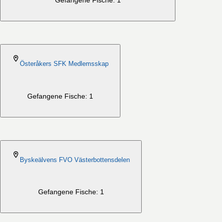
Gefangene Fische: 1
2026-08-06
Österåkers SFK Medlemsskap
Gefangene Fische: 1
2026-08-06
Byskeälvens FVO Västerbottensdelen
Gefangene Fische: 1