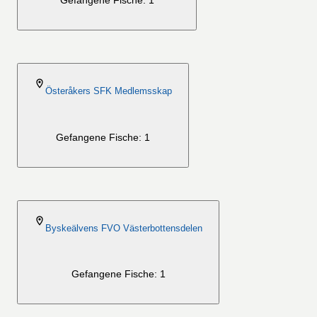
Gefangene Fische: 1
2026-08-06
Österåkers SFK Medlemsskap
Gefangene Fische: 1
2026-08-06
Byskeälvens FVO Västerbottensdelen
Gefangene Fische: 1