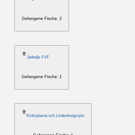
Gefangene Fische: 2
2026-08-06
Jädraås FVF
Gefangene Fische: 1
2026-08-06
Kroksjöarna och Lindenborgssjön