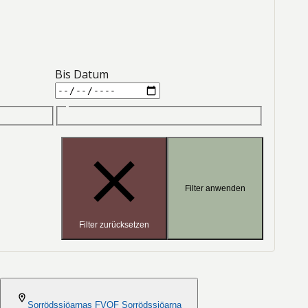
Bis Datum
Filter anwenden
Filter zurücksetzen
2026-08-06
Sorrödssjöarnas FVOF Sorrödssjöarna