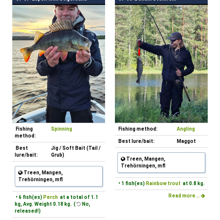
Fishing
Spinning
Fishing method:
Angling
method:
Best lure/bait:
Maggot
Best
Jig / Soft Bait (Tail /
lure/bait:
Grub)
Treen, Mangen,
Trehörningen, mfl
Treen, Mangen,
Trehörningen, mfl
• 1 fish(es)
Rainbow trout
at 0.8 kg.
Read more...
• 6 fish(es)
Perch
at a total of 1.1
kg, Avg. Weight 0.18 kg. (
No,
released!)