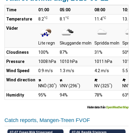
Time
01:00
05:00
08:00
10:00
°C
°C
°C
°
Temperature
8.2
8.1
11.4
13.6
Väder
Lite regn
Skuggande moln
Spridda moln
Sprid
Cloudiness
100%
87%
31%
50%
Pressure
1008 hPa
1010 hPa
1011 hPa
1012
Wind Speed
0.9 m/s
1.3 m/s
4.2 m/s
5.5 m
Wind direction
°
°
°
NNÖ (30
)
VNV (296
)
NV (325
)
NNV 
Humidity
95%
94%
78%
63%
Väderdata från
OpenWeatherMap
Catch reports, Mangen-Treen FVOF
07-07
Espen Wiik Stigersand
07-06
Bendik Steinrem