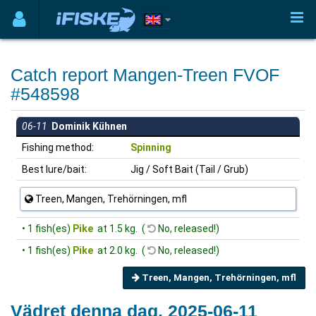
Catch report Mangen-Treen FVOF
#548598
06-11
Dominik Kühnen
Fishing method:
Spinning
Best lure/bait:
Jig / Soft Bait (Tail / Grub)
Treen, Mangen, Trehörningen, mfl
• 1 fish(es)
Pike
at 1.5 kg. (
No, released!)
• 1 fish(es)
Pike
at 2.0 kg. (
No, released!)
Treen, Mangen, Trehörningen, mfl
Vädret denna dag, 2025-06-11