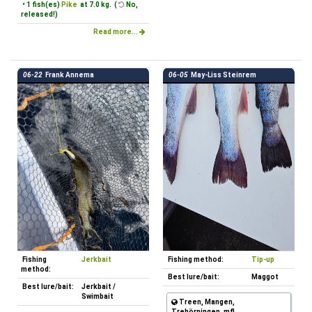
• 1 fish(es)
Pike
at 7.0 kg. (
No,
released!)
Read more...
06-22
Frank Annema
06-05
May-Liss Steinrem
Fishing
Jerkbait
Fishing method:
Tip-up
method:
Best lure/bait:
Maggot
Best lure/bait:
Jerkbait /
Swimbait
Treen, Mangen,
Trehörningen, mfl