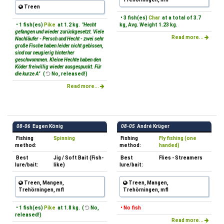
Treen
• 3 fish(es)
Char
at a total of 3.7
• 1 fish(es)
Pike
at 1.2 kg.
"Hecht
kg, Avg. Weight 1.23 kg.
gefangen und wieder zurückgesetzt. Viele
Read more...
Nachläufer - Persch und Hecht - zwei sehr
große Fische haben leider nicht gebissen,
sind nur neugierig hinterher
geschwommen. Kleine Hechte haben den
Köder freiwillig wieder ausgespuckt. Für
die kurze A"
(
No, released!)
Read more...
08-06
Eugen König
08-05
André Krüger
Fishing
Spinning
Fishing
Fly fishing (one
method:
method:
handed)
Best
Jig / Soft Bait (Fish-
Best
Flies - Streamers
lure/bait:
like)
lure/bait:
Treen, Mangen,
Treen, Mangen,
Trehörningen, mfl
Trehörningen, mfl
• 1 fish(es)
Pike
at 1.8 kg. (
No,
• No fish
released!)
Read more...