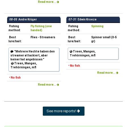
Read more...
08-05
Andre Krüger
07-31
Edwin Kroeze
Fishing
Fly fishing (one
Fishing
Spinning
method:
handed)
method:
Best
Flies - Streamers
Best
Spinner small (0-5
lure/bait:
lure/bait:
gr)
"Mehrere Hechte haben den
Treen, Mangen,
streamer attackiert, aber
Trehörningen, mfl
keiner hat angebissen "
Treen, Mangen,
• No fish
Trehörningen, mfl
Read more...
• No fish
Read more...
See more reports!