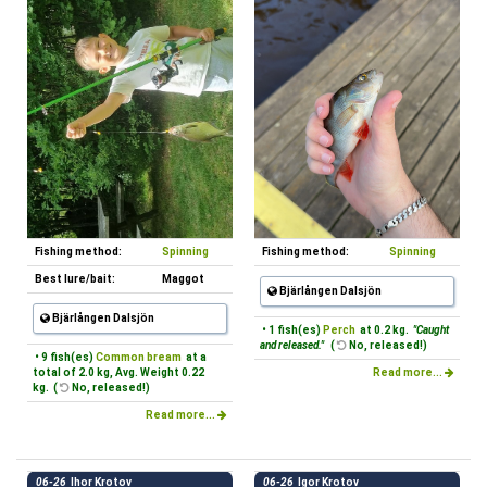
Fishing method:
Spinning
Fishing method:
Spinning
Best lure/bait:
Maggot
Bjärlången Dalsjön
Bjärlången Dalsjön
• 1 fish(es)
Perch
at 0.2 kg.
"Caught
and released."
(
No, released!)
• 9 fish(es)
Common bream
at a
total of 2.0 kg, Avg. Weight 0.22
Read more...
kg. (
No, released!)
Read more...
06-26
Ihor Krotov
06-26
Igor Krotov