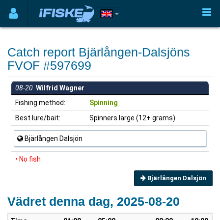
Catch report Bjärlången-Dalsjöns
FVOF #597699
08-20
Wilfrid Wagner
Fishing method:
Spinning
Best lure/bait:
Spinners large (12+ grams)
Bjärlången Dalsjön
• No fish
Bjärlången Dalsjön
Vädret denna dag, 2025-08-20