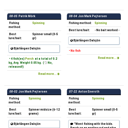
08-05
Patrik Mörk
08-04
Jon Mark Pejtersen
Fishing
Spinning
Fishing method:
Spinning
method:
Best lure/bait:
- No bait worked -
Best
Spinner small (0-5
lure/bait:
gr)
Bjärlången Dalsjön
Bjärlången Dalsjön
• No fish
Read more...
• 4 fish(es)
Perch
at a total of 0.2
kg, Avg. Weight 0.05 kg. (
No,
released!)
Read more...
08-02
Jon Mark Pejtersen
07-22
Anton Eneroth
Fishing
Spinning
Fishing
Spinning
method:
method:
Best
Spinner midsize (6-12
Best
Spinner small (0-5
lure/bait:
grams)
lure/bait:
gr)
Bjärlången Dalsjön
"Went fishing with the kids.
Perch on an angling rod and pike