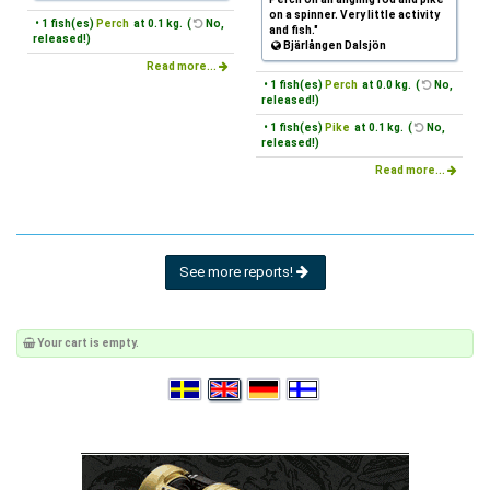
on a spinner. Very little activity
• 1 fish(es)
Perch
at 0.1 kg. (
No,
and fish."
released!)
Bjärlången Dalsjön
Read more...
• 1 fish(es)
Perch
at 0.0 kg. (
No,
released!)
• 1 fish(es)
Pike
at 0.1 kg. (
No,
released!)
Read more...
See more reports!
Your cart is empty.