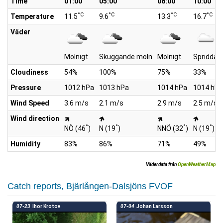
Time
01:00
05:00
08:00
10:00
°C
°C
°C
°C
Temperature
11.5
9.6
13.3
16.7
Väder
Molnigt
Skuggande moln
Molnigt
Spridda 
Cloudiness
54%
100%
75%
33%
Pressure
1012 hPa
1013 hPa
1014 hPa
1014 hPa
Wind Speed
3.6 m/s
2.1 m/s
2.9 m/s
2.5 m/s
Wind direction
°
°
°
°
NÖ (46
)
N (19
)
NNÖ (32
)
N (19
)
Humidity
83%
86%
71%
49%
Väderdata från
OpenWeatherMap
Catch reports, Bjärlången-Dalsjöns FVOF
07-23
Ihor Krotov
07-04
Johan Larsson