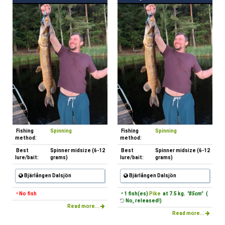
Fishing
Spinning
Fishing
Spinning
method:
method:
Best
Spinner midsize (6-12
Best
Spinner midsize (6-12
lure/bait:
grams)
lure/bait:
grams)
Bjärlången Dalsjön
Bjärlången Dalsjön
• No fish
• 1 fish(es)
Pike
at 7.5 kg.
"85cm"
(
No, released!)
Read more...
Read more...