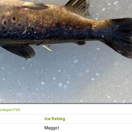
oresjön FVO
Ice fishing
Maggot