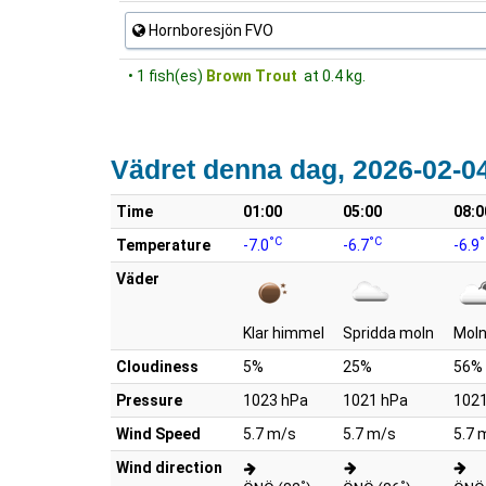
Hornboresjön FVO
• 1 fish(es)
Brown Trout
at 0.4 kg.
Vädret denna dag, 2026-02-0
Time
01:00
05:00
08:0
°C
°C
°
Temperature
-7.0
-6.7
-6.9
Väder
Klar himmel
Spridda moln
Moln
Cloudiness
5%
25%
56%
Pressure
1023 hPa
1021 hPa
1021
Wind Speed
5.7 m/s
5.7 m/s
5.7 
Wind direction
°
°