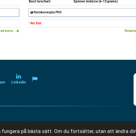
Best lure/bait:
Spinner midsize (6-12 grams)
Hornboresjön FVO
• No fish
ad more...
Read m
ram
Linkedin
 fungera på bästa sätt. Om du fortsätter, utan att ändra din