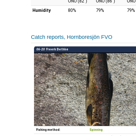
ÖNÖ (82
)
ÖNÖ (86
)
ÖNÖ
Humidity
80%
79%
79%
Catch reports, Hornboresjön FVO
06-20
Freerk Bethke
Fishing method:
Spinning