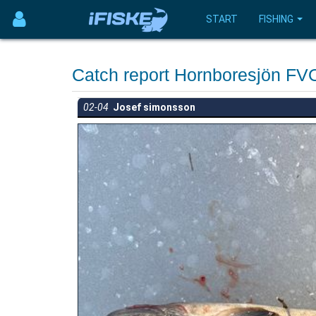
START
FISHING
Catch report Hornboresjön FV
02-04
Josef simonsson