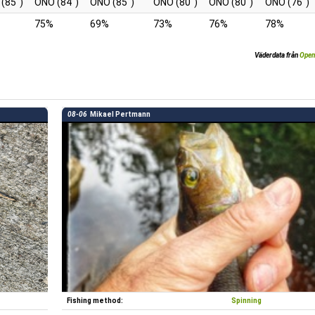
 (85
)
ÖNÖ (84
)
ÖNÖ (85
)
ÖNÖ (80
)
ÖNÖ (80
)
ÖNÖ (76
)
75%
69%
73%
76%
78%
Väderdata från
Open
08-06
Mikael Pertmann
Fishing method:
Spinning