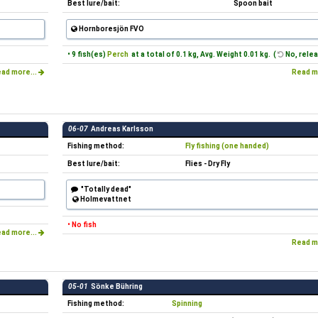
Best lure/bait:
Spoon bait
Hornboresjön FVO
• 9 fish(es)
Perch
at a total of 0.1 kg, Avg. Weight 0.01 kg. (
No, relea
ad more...
Read m
06-07
Andreas Karlsson
Fishing method:
Fly fishing (one handed)
Best lure/bait:
Flies - Dry Fly
"Totally dead"
Holmevattnet
• No fish
ad more...
Read m
05-01
Sönke Bühring
Fishing method:
Spinning