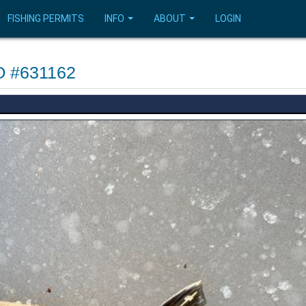
FISHING PERMITS
INFO
ABOUT
LOGIN
O #631162