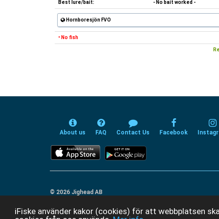
Best lure/bait:
- No bait worked -
Hornboresjön FVO
• No fish
Re
About us
FAQ
Contact Us
Facebook
Instag
© 2026 Jighead AB
iFiske använder kakor (cookies) för att webbplatsen ska