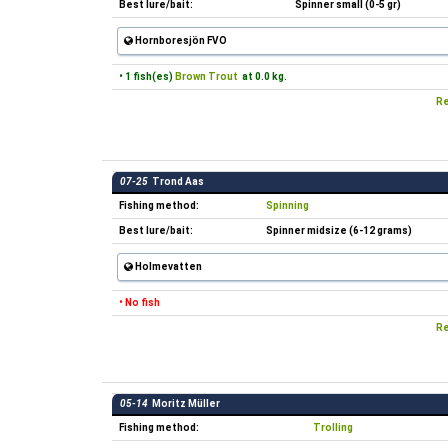
Best lure/bait:
Spinner small (0-5 gr)
Hornboresjön FVO
• 1 fish(es)
Brown Trout
at 0.0 kg.
Re
07-25
Trond Aas
Fishing method:
Spinning
Best lure/bait:
Spinner midsize (6-12 grams)
Holmevatten
• No fish
Re
05-14
Moritz Müller
Fishing method:
Trolling