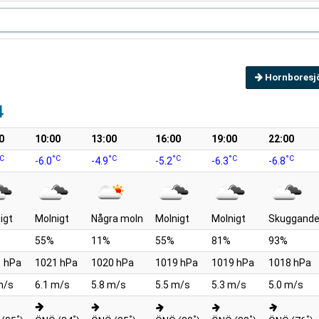
Hornboresj
4
0
10:00
13:00
16:00
19:00
22:00
C
°C
°C
°C
°C
°C
-6.0
-4.9
-5.2
-6.3
-6.8
igt
Molnigt
Några moln
Molnigt
Molnigt
Skuggande
55%
11%
55%
81%
93%
 hPa
1021 hPa
1020 hPa
1019 hPa
1019 hPa
1018 hPa
m/s
6.1 m/s
5.8 m/s
5.5 m/s
5.3 m/s
5.0 m/s
°
°
°
°
°
°