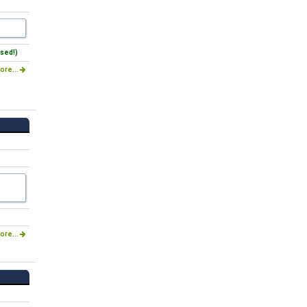
sed!)
ore...
ore...