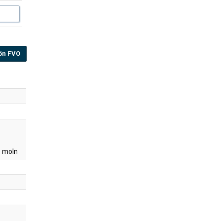
ön FVO
 moln