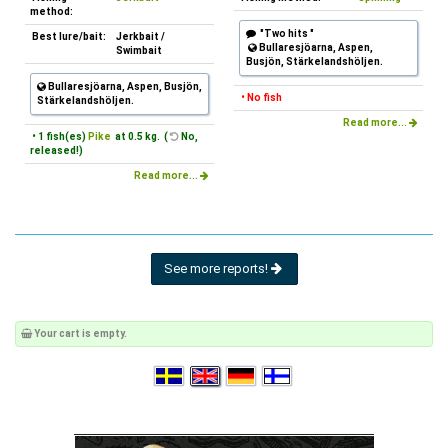
method:
"Two hits "
Best lure/bait:
Jerkbait /
Bullaresjöarna, Aspen,
Swimbait
Busjön, Stärkelandshöljen.
Bullaresjöarna, Aspen, Busjön,
• No fish
Stärkelandshöljen.
Read more...
• 1 fish(es)
Pike
at 0.5 kg. (
No,
released!)
Read more...
See more reports!
Your cart is empty.