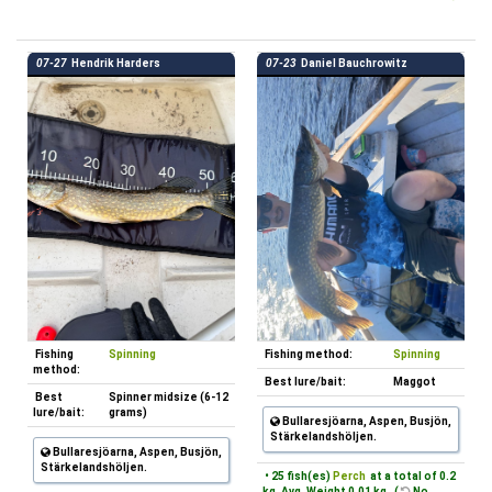
07-27
Hendrik Harders
07-23
Daniel Bauchrowitz
Fishing
Spinning
Fishing method:
Spinning
method:
Best lure/bait:
Maggot
Best
Spinner midsize (6-12
lure/bait:
grams)
Bullaresjöarna, Aspen, Busjön,
Stärkelandshöljen.
Bullaresjöarna, Aspen, Busjön,
Stärkelandshöljen.
• 25 fish(es)
Perch
at a total of 0.2
kg, Avg. Weight 0.01 kg. (
No,