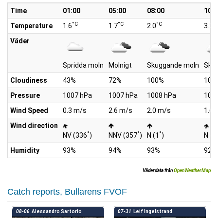
Time
01:00
05:00
08:00
10:0
°C
°C
°C
°
Temperature
1.6
1.7
2.0
3.3
Väder
Spridda moln
Molnigt
Skuggande moln
Sku
Cloudiness
43%
72%
100%
100
Pressure
1007 hPa
1007 hPa
1008 hPa
100
Wind Speed
0.3 m/s
2.6 m/s
2.0 m/s
1.6 
Wind direction
°
°
°
NV (336
)
NNV (357
)
N (1
)
N (1
Humidity
93%
94%
93%
92%
Väderdata från
OpenWeatherMap
Catch reports, Bullarens FVOF
08-06
Alessandro Sartorio
07-31
Leif Ingelstrand