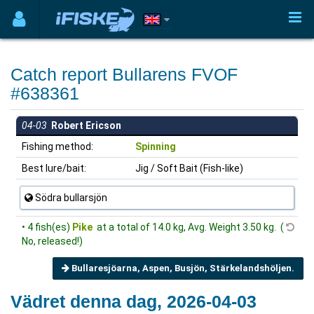
Catch report Bullarens FVOF
#638361
04-03
Robert Ericson
Fishing method:
Spinning
Best lure/bait:
Jig / Soft Bait (Fish-like)
Södra bullarsjön
• 4 fish(es)
Pike
at a total of 14.0 kg, Avg. Weight 3.50 kg. (
No, released!)
Bullaresjöarna, Aspen, Busjön, Stärkelandshöljen.
Vädret denna dag, 2026-04-03