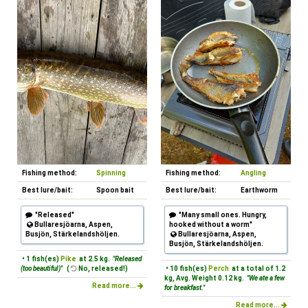
Fishing method:
Spinning
Fishing method:
Angling
Best lure/bait:
Spoon bait
Best lure/bait:
Earthworm
"Released"
"Many small ones. Hungry,
Bullaresjöarna, Aspen,
hooked without a worm"
Busjön, Stärkelandshöljen.
Bullaresjöarna, Aspen,
Busjön, Stärkelandshöljen.
• 1 fish(es)
Pike
at 2.5 kg.
"Released
(too beautiful)"
(
No, released!)
• 10 fish(es)
Perch
at a total of 1.2
kg, Avg. Weight 0.12 kg.
"We ate a few
Read more...
for breakfast."
Read more...