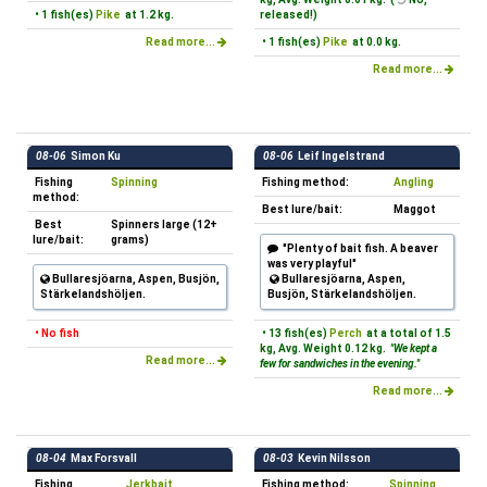
• 1 fish(es)
Pike
at 1.2 kg.
released!)
Read more...
• 1 fish(es)
Pike
at 0.0 kg.
Read more...
08-06
Simon Ku
08-06
Leif Ingelstrand
Fishing
Spinning
Fishing method:
Angling
method:
Best lure/bait:
Maggot
Best
Spinners large (12+
lure/bait:
grams)
"Plenty of bait fish. A beaver
was very playful"
Bullaresjöarna, Aspen, Busjön,
Bullaresjöarna, Aspen,
Stärkelandshöljen.
Busjön, Stärkelandshöljen.
• No fish
• 13 fish(es)
Perch
at a total of 1.5
kg, Avg. Weight 0.12 kg.
"We kept a
Read more...
few for sandwiches in the evening."
Read more...
08-04
Max Forsvall
08-03
Kevin Nilsson
Fishing
Jerkbait
Fishing method:
Spinning