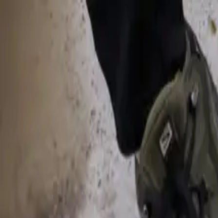
Angelkarte kaufen
Angelgewässer finden
Fangberichte
DE
Fangberichte
Hier können Sie unter den öffentlichen Fangberichten