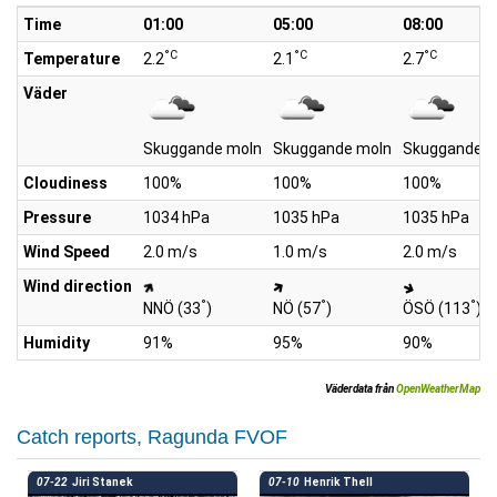
Time
01:00
05:00
08:00
°C
°C
°C
Temperature
2.2
2.1
2.7
Väder
Skuggande moln
Skuggande moln
Skuggande m
Cloudiness
100%
100%
100%
Pressure
1034 hPa
1035 hPa
1035 hPa
Wind Speed
2.0 m/s
1.0 m/s
2.0 m/s
Wind direction
°
°
°
NNÖ (33
)
NÖ (57
)
ÖSÖ (113
)
Humidity
91%
95%
90%
Väderdata från
OpenWeatherMap
Catch reports, Ragunda FVOF
07-22
Jiri Stanek
07-10
Henrik Thell