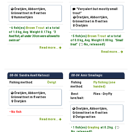
Öratjärn, Abborrtjärn,
"Very alert but mostly small
Grönvattnet m fl vatten
trout"
Hummeltjärn
Öratjärn, Abborrtjärn,
Grönvattnet m fl vatten
Öratjärn
• 6 fish(es)
Brown Trout
at a total
of 1.0 kg, Avg. Weight 0.17 kg.
"3
food fish, all under 30cm were allowed to
• 5 fish(es)
Brown Trout
at a total
swim on"
of 0.0 kg, Avg. Weight 0.00 kg.
"Small
trout"
(
No, released!)
Read more...
Read more...
08-06
Sandra Axell Katouzi
08-04
Amir Smailagic
Fishing method:
Övrigt
Fishing
Fly fishing (one
method:
handed)
Öratjärn, Abborrtjärn,
Best
Flies - Dry Fly
Grönvattnet m fl vatten
lure/bait:
Öratjärn
Öratjärn, Abborrtjärn,
• No fish
Grönvattnet m fl vatten
Övriga vatten
Read more...
• 1 fish(es)
Grayling
at 0.2 kg. (
No, released!)