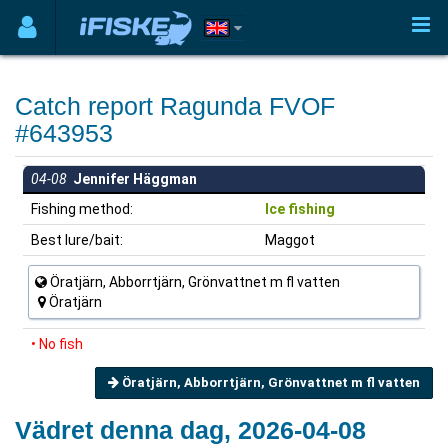
Catch report Ragunda FVOF
#643953
04-08
Jennifer Häggman
Fishing method:
Ice fishing
Best lure/bait:
Maggot
Öratjärn, Abborrtjärn, Grönvattnet m fl vatten
Öratjärn
• No fish
Öratjärn, Abborrtjärn, Grönvattnet m fl vatten
Vädret denna dag, 2026-04-08