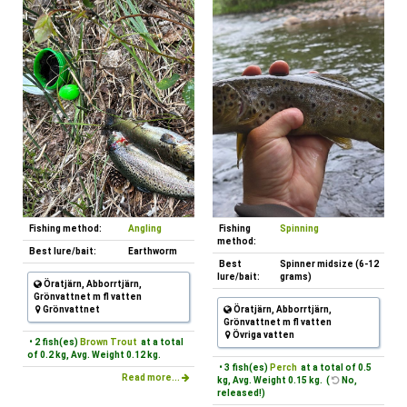
Fishing method:
Angling
Fishing
Spinning
method:
Best lure/bait:
Earthworm
Best
Spinner midsize (6-12
lure/bait:
grams)
Öratjärn, Abborrtjärn,
Grönvattnet m fl vatten
Grönvattnet
Öratjärn, Abborrtjärn,
Grönvattnet m fl vatten
Övriga vatten
• 2 fish(es)
Brown Trout
at a total
of 0.2 kg, Avg. Weight 0.12 kg.
• 3 fish(es)
Perch
at a total of 0.5
Read more...
kg, Avg. Weight 0.15 kg. (
No,
released!)