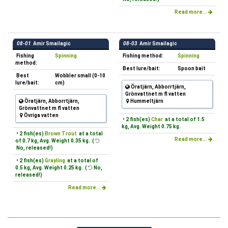
Read more...
08-01
Amir Smailagic
08-03
Amir Smailagic
Fishing
Spinning
Fishing method:
Spinning
method:
Best lure/bait:
Spoon bait
Best
Wobbler small (0-10
lure/bait:
cm)
Öratjärn, Abborrtjärn,
Grönvattnet m fl vatten
Öratjärn, Abborrtjärn,
Hummeltjärn
Grönvattnet m fl vatten
Övriga vatten
• 2 fish(es)
Char
at a total of 1.5
kg, Avg. Weight 0.75 kg.
• 2 fish(es)
Brown Trout
at a total
Read more...
of 0.7 kg, Avg. Weight 0.35 kg. (
No, released!)
• 2 fish(es)
Grayling
at a total of
0.5 kg, Avg. Weight 0.25 kg. (
No,
released!)
Read more...