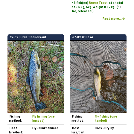
• 3 fish(es)
Brown Trout
at a total
of 0.5 kg, Avg. Weight 0.17 kg. (
No, released!)
Read more...
07-09
Silvia Theuerkauf
07-03
Wille wi
Fishing
Fly fishing (one
Fishing
Fly fishing (one
method:
handed)
method:
handed)
Best
Fly - Klinkhammer
Best
Flies - Dry Fly
lure/bait:
lure/bait: