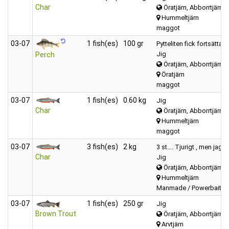
Char
Öratjärn, Abborrtjärn, 
Hummeltjärn
maggot
03‑07
1 fish(es)
100 gr
Pytteliten fick fortsätta
Jig
Perch
Öratjärn, Abborrtjärn, 
Öratjärn
maggot
03‑07
1 fish(es)
0.60 kg
Jig
Char
Öratjärn, Abborrtjärn, 
Hummeltjärn
maggot
03‑07
3 fish(es)
2 kg
3 st…. Tjurigt , men jag t
Char
Jig
Öratjärn, Abborrtjärn, 
Hummeltjärn
Manmade / Powerbait / 
03‑07
1 fish(es)
250 gr
Jig
Brown Trout
Öratjärn, Abborrtjärn, 
Arvtjärn