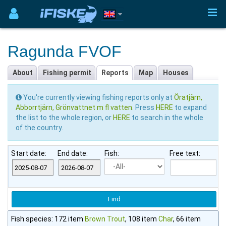
Ragunda FVOF
About
Fishing permit
Reports
Map
Houses
You're currently viewing fishing reports only at
Öratjärn,
Abborrtjärn, Grönvattnet m fl vatten
. Press
HERE
to expand
the list to the whole region, or
HERE
to search in the whole
of the country.
Start date:
End date:
Fish:
Free text:
Fish species: 172 item
Brown Trout
, 108 item
Char
, 66 item