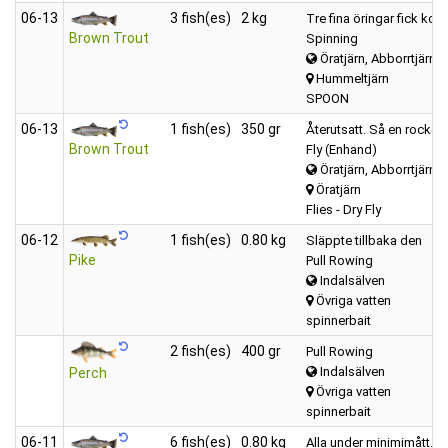
06‑13
3 fish(es)
2 kg
Tre fina öringar fick kom
Brown Trout
Spinning
Öratjärn, Abborrtjärn, 
Hummeltjärn
SPOON
06‑13
1 fish(es)
350 gr
Återutsatt. Så en rocken
Brown Trout
Fly (Enhand)
Öratjärn, Abborrtjärn, 
Öratjärn
Flies - Dry Fly
06‑12
1 fish(es)
0.80 kg
Släppte tillbaka den
Pike
Pull Rowing
Indalsälven
Övriga vatten
spinnerbait
2 fish(es)
400 gr
Pull Rowing
Indalsälven
Perch
Övriga vatten
spinnerbait
06‑11
6 fish(es)
0.80 kg
Alla under minimimått.