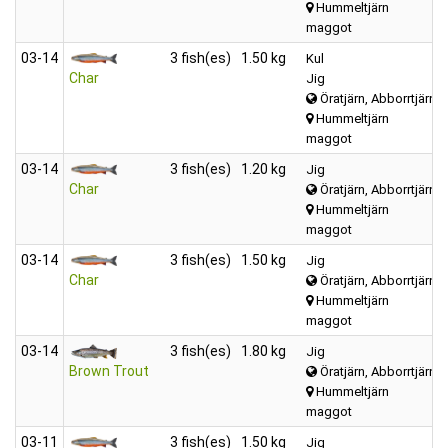
Hummeltjärn
maggot
03‑14
3 fish(es)
1.50 kg
Kul
Char
Jig
Öratjärn, Abborrtjärn, 
Hummeltjärn
maggot
03‑14
3 fish(es)
1.20 kg
Jig
Char
Öratjärn, Abborrtjärn, 
Hummeltjärn
maggot
03‑14
3 fish(es)
1.50 kg
Jig
Char
Öratjärn, Abborrtjärn, 
Hummeltjärn
maggot
03‑14
3 fish(es)
1.80 kg
Jig
Brown Trout
Öratjärn, Abborrtjärn, 
Hummeltjärn
maggot
03‑11
3 fish(es)
1.50 kg
Jig