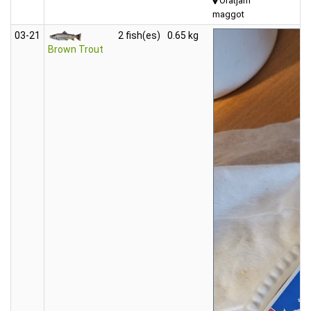
Öratjärn
maggot
03‑21
2 fish(es)
0.65 kg
Brown Trout