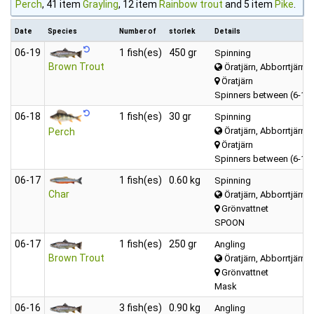
Perch
, 41 item
Grayling
, 12 item
Rainbow trout
and 5 item
Pike
.
Date
Species
Number of
storlek
Details
06‑19
1 fish(es)
450 gr
Spinning
Brown Trout
Öratjärn, Abborrtjärn, 
Öratjärn
Spinners between (6-12
06‑18
1 fish(es)
30 gr
Spinning
Öratjärn, Abborrtjärn, 
Perch
Öratjärn
Spinners between (6-12
06‑17
1 fish(es)
0.60 kg
Spinning
Char
Öratjärn, Abborrtjärn, 
Grönvattnet
SPOON
06‑17
1 fish(es)
250 gr
Angling
Brown Trout
Öratjärn, Abborrtjärn, 
Grönvattnet
Mask
06‑16
3 fish(es)
0.90 kg
Angling