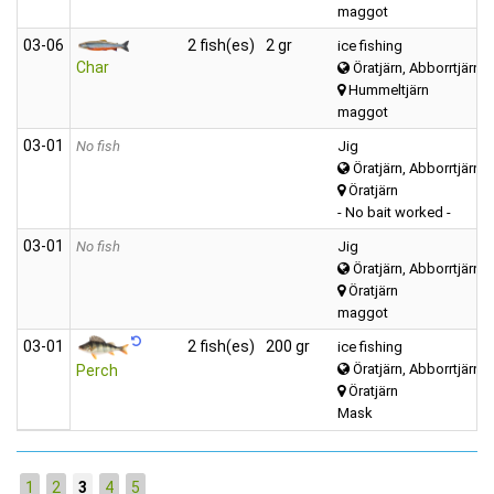
maggot
03‑06
2 fish(es)
2 gr
ice fishing
Char
Öratjärn, Abborrtjärn, 
Hummeltjärn
maggot
03‑01
No fish
Jig
Öratjärn, Abborrtjärn, 
Öratjärn
- No bait worked -
03‑01
No fish
Jig
Öratjärn, Abborrtjärn, 
Öratjärn
maggot
03‑01
2 fish(es)
200 gr
ice fishing
Öratjärn, Abborrtjärn, 
Perch
Öratjärn
Mask
1
2
3
4
5