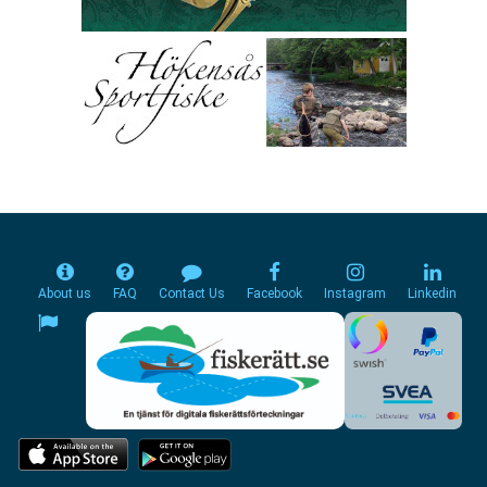
About us
FAQ
Contact Us
Facebook
Instagram
Linkedin