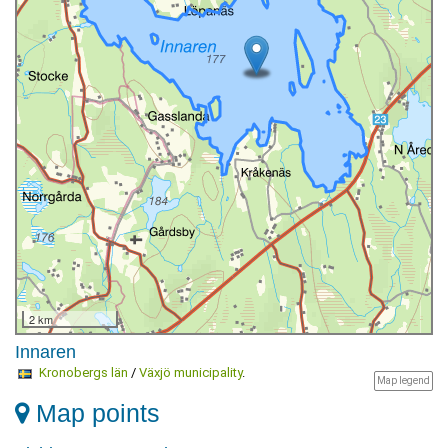
2 km
Innaren
Kronobergs län
/
Växjö municipality
.
Map legend
Map points