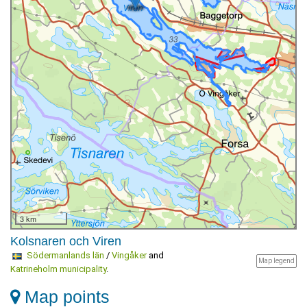
3 km
Kolsnaren och Viren
Södermanlands län
/
Vingåker
and
Map legend
Katrineholm municipality
.
Map points