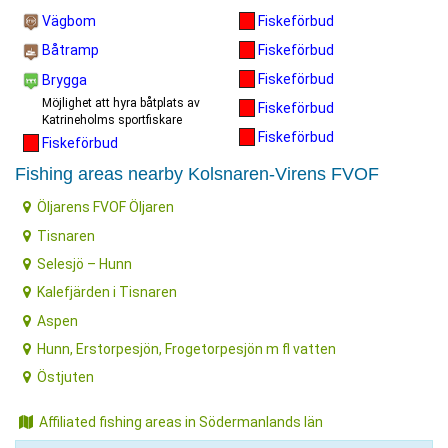
Vägbom
Fiskeförbud
Fiskeförbud
Båtramp
Fiskeförbud
Brygga
Möjlighet att hyra båtplats av
Fiskeförbud
Katrineholms sportfiskare
Fiskeförbud
Fiskeförbud
Fishing areas nearby Kolsnaren-Virens FVOF
Öljarens FVOF Öljaren
Tisnaren
Selesjö – Hunn
Kalefjärden i Tisnaren
Aspen
Hunn, Erstorpesjön, Frogetorpesjön m fl vatten
Östjuten
Affiliated fishing areas in Södermanlands län