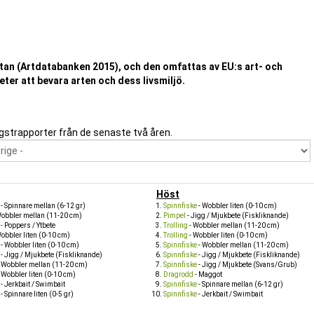
stan (Artdatabanken 2015), och den omfattas av EU:s art- och
eter att bevara arten och dess livsmiljö.
gstrapporter från de senaste två åren.
Höst
- Spinnare mellan (6-12 gr)
Spinnfiske
- Wobbler liten (0-10 cm)
Wobbler mellan (11-20 cm)
Pimpel
- Jigg / Mjukbete (Fiskliknande)
- Poppers / Ytbete
Trolling
- Wobbler mellan (11-20 cm)
obbler liten (0-10 cm)
Trolling
- Wobbler liten (0-10 cm)
- Wobbler liten (0-10 cm)
Spinnfiske
- Wobbler mellan (11-20 cm)
- Jigg / Mjukbete (Fiskliknande)
Spinnfiske
- Jigg / Mjukbete (Fiskliknande)
 Wobbler mellan (11-20 cm)
Spinnfiske
- Jigg / Mjukbete (Svans/Grub)
 Wobbler liten (0-10 cm)
Dragrodd
- Maggot
- Jerkbait / Swimbait
Spinnfiske
- Spinnare mellan (6-12 gr)
- Spinnare liten (0-5 gr)
Spinnfiske
- Jerkbait / Swimbait