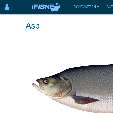
FISKEVATTEN
BUT
Asp