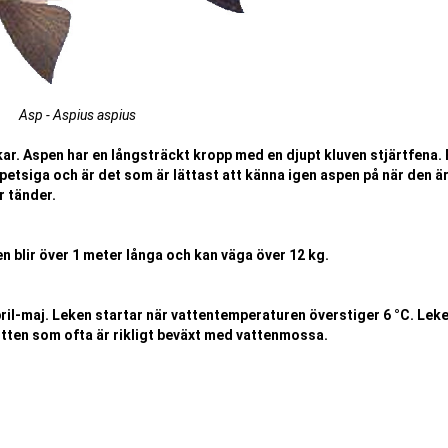
Asp - Aspius aspius
skar. Aspen har en långsträckt kropp med en djupt kluven stjärtfena.
spetsiga och är det som är lättast att känna igen aspen på när den är
r tänder.
n blir över 1 meter långa och kan väga över 12 kg.
pril-maj. Leken startar när vattentemperaturen överstiger 6 °C. Lek
ten som ofta är rikligt beväxt med vattenmossa.